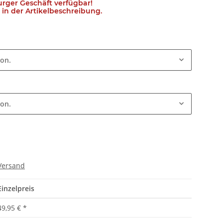
urger Geschäft verfügbar!
in der Artikelbeschreibung.
ion.
ion.
Versand
Einzelpreis
49,95 €
*