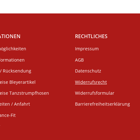
ATIONEN
RECHTLICHES
öglichkeiten
Impressum
formationen
AGB
/ Rücksendung
Datenschutz
eise Bleyerartikel
Widerrufsrecht
weise Tanzstrumpfhosen
Widerrufsformular
iten / Anfahrt
Barrierefreiheitserklärung
ance-Fit
r