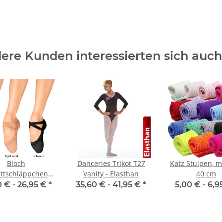
ere Kunden interessierten sich auch 
Bloch
Danceries Trikot T27
Katz Stulpen, m
ettschläppchen
Vanity - Elasthan
40 cm
-L Pro Elastic -
0 € -
26,95 €
*
35,60 € -
41,95 €
*
5,00 € -
6,9
Damen