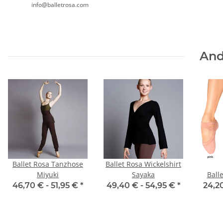
info@balletrosa.com
And
Ballet Rosa Tanzhose
Ballet Rosa Wickelshirt
Miyuki
Sayaka
Ball
S0621
46,70 € -
51,95 €
*
49,40 € -
54,95 €
*
24,2