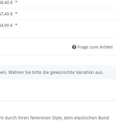
48,40 €
*
47,40 €
*
44,90 €
*
Frage zum Artikel
nen. Wählen Sie bitte die gewünschte Variation aus.
cht durch ihren femininen Style, dem elastischen Bund