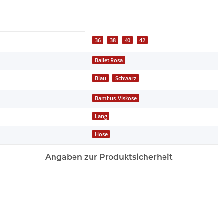
36
38
40
42
Ballet Rosa
Blau
Schwarz
Bambus-Viskose
Lang
Hose
Angaben zur Produktsicherheit