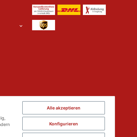
Alle akzeptieren
ed der
ig,
Konfigurieren
ndern