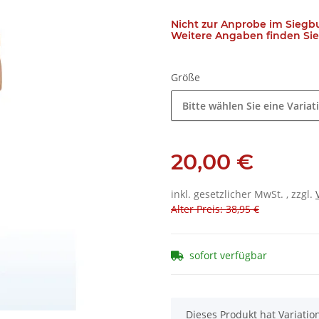
Nicht zur Anprobe im Siegb
Weitere Angaben finden Sie 
Größe
Bitte wählen Sie eine Variat
20,00 €
inkl. gesetzlicher MwSt. , zzgl.
Alter Preis: 38,95 €
sofort verfügbar
x
Dieses Produkt hat Variatio