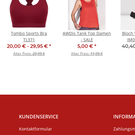
Tombo Sports Bra
AWDis Tank Top Damen
Bloch
TL371
- SALE
IM0
20,00 € -
29,95 €
*
5,00 €
*
40,40
Alter Preis:
29,95 €
Alter Preis:
11,95 €
KUNDENSERVICE
INFORM
Kontaktformular
Zahlungsm