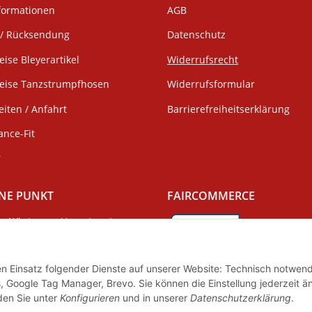
formationen
AGB
/ Rücksendung
Datenschutz
eise Bleyerartikel
Widerrufsrecht
weise Tanzstrumpfhosen
Widerrufsformular
iten / Anfahrt
Barrierefreiheitserklärung
ance-Fit
r
NE PUNKT
FAIRCOMMERCE
Wir tragen Verantwortung
und erfüllen unsere
Pflichten zur
Wir sind seit 04.12.2015 Mitgli
Systembeteiligung nach dem
Initiative "FairCommerce".
den Einsatz folgender Dienste auf unserer Website: Technisch notwend
gsgesetz.
, Google Tag Manager, Brevo. Sie können die Einstellung jederzeit ä
nden Sie unter
Konfigurieren
und in unserer
Datenschutzerklärung
.