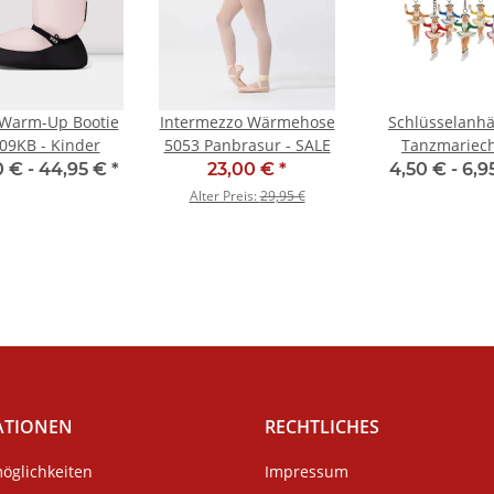
 Warm-Up Bootie
Intermezzo Wärmehose
Schlüsselanh
09KB - Kinder
5053 Panbrasur - SALE
Tanzmariec
 € -
44,95 €
*
23,00 €
*
4,50 € -
6,9
Alter Preis:
29,95 €
ATIONEN
RECHTLICHES
öglichkeiten
Impressum