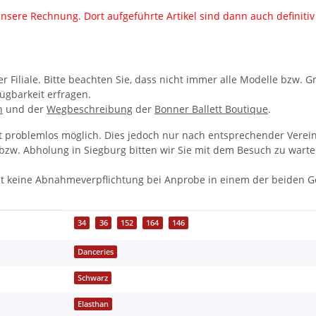
nsere Rechnung. Dort aufgeführte Artikel sind dann auch definitiv f
 Filiale. Bitte beachten Sie, dass nicht immer alle Modelle bzw. G
ügbarkeit erfragen.
n
und der
Wegbeschreibung
der
Bonner Ballett Boutique
.
t problemlos möglich. Dies jedoch nur nach entsprechender Verein
w. Abholung in Siegburg bitten wir Sie mit dem Besuch zu warten,
t keine Abnahmeverpflichtung bei Anprobe in einem der beiden G
34
36
152
164
146
Danceries
Schwarz
Elasthan