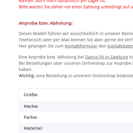
können, auch noch tatsächlich am Lager ist.
Bitte warten Sie daher vor einer Zahlung unbedingt auf u
Anprobe bzw. Abholung:
Dieses Modell führen wir ausschließlich in unserer Bonner
Telefonisch oder per Mail können Sie aber gerne die Verf
Hier gelangen Sie zum
Kontaktformular
den
Kontaktdate
Eine Anprobe bzw. Abholung bei
Dance-Fit in Siegburg
is
Bei Bestellungen über unseren Onlineshop zur Anprobe bz
haben.
Wichtig:
eine Bestellung in unserem Onlineshop bedeute
Produkteigenschaft
Wert
Größe:
Marke:
Farbe:
Material: