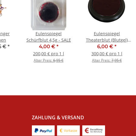
änger
Eulenspiegel
Eulenspiegel
hen
Schürfblut 4,5g - SALE
Theaterblut (Blutgel)
Cake-Blut 20ml - SALE
5 €
*
4,00 €
*
6,00 €
*
200,00 € pro 1 l
300,00 € pro 1 l
Alter Preis:
6,95 €
Alter Preis:
7,95 €
ZAHLUNG & VERSAND