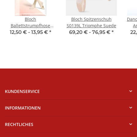
Bloch
Bloch Spitzenschuh
Danc
Ballettstrumpfhose
S0139L Triomphe Suede
A
T0982 Convertible Tights
12,50 € -
13,95 €
*
69,20 € -
76,95 €
*
22
KUNDENSERVICE
INFORMATIONEN
RECHTLICHES