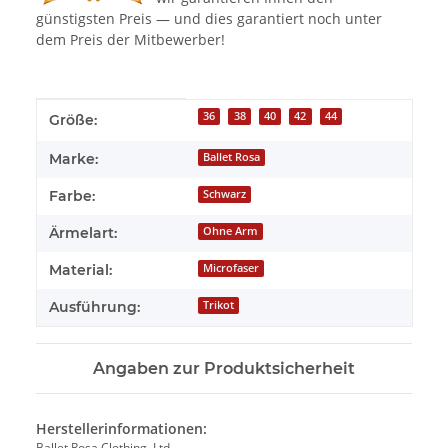
günstigsten Preis — und dies garantiert noch unter
dem Preis der Mitbewerber!
Produkteigenschaft
Wert
36
38
40
42
44
Größe:
Marke:
Ballet Rosa
Farbe:
Schwarz
Ärmelart:
Ohne Arm
Material:
Microfaser
Ausführung:
Trikot
Angaben zur Produktsicherheit
Herstellerinformationen:
Ballet Rosa Clothing, Ltd