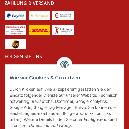
ZAHLUNG & VERSAND
FOLGEN SIE UNS
Wie wir Cookies & Co nutzen
DER GRÜNE PUNKT
Durch Klicken auf „Alle akzeptieren“ gestatten Sie den
Wir tragen Verantwortung und erfüllen unsere
Einsatz folgender Dienste auf unserer Website: Technisch
Pflichten zur Systembeteiligung nach dem
notwendig, ReCaptcha, Doofinder, Google Analytics,
Verpackungsgesetz.
Google Ads, Google Tag Manager, Brevo. Sie können die
Einstellung jederzeit ändern (Fingerabdruck-Icon links
unten). Weitere Details finden Sie unter
Konfigurieren
und
FAIRCOMMERCE
in unserer
Datenschutzerklärung
.