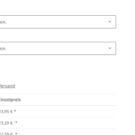
ion.
ion.
Versand
Einzelpreis
23,95 €
*
23,20 €
*
22,70 €
*