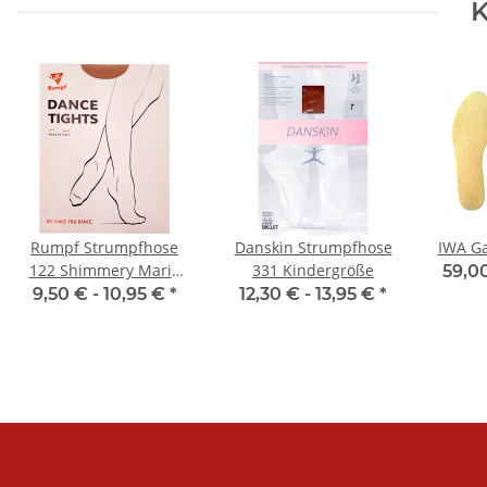
K
Rumpf Strumpfhose
Danskin Strumpfhose
IWA Ga
122 Shimmery Marie
331 Kindergröße
59,0
toast
9,50 € -
10,95 €
*
12,30 € -
13,95 €
*