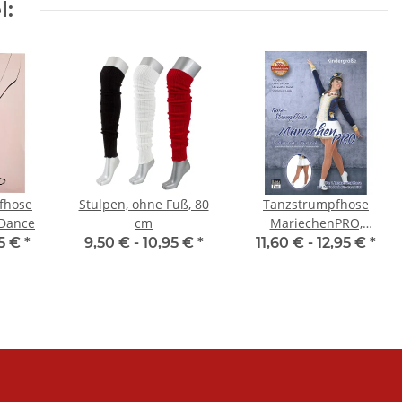
l:
fhose
Stulpen, ohne Fuß, 80
Tanzstrumpfhose
Dance
cm
MariechenPRO,
Kindergrößen, Toast
95 €
*
9,50 € -
10,95 €
*
11,60 € -
12,95 €
*