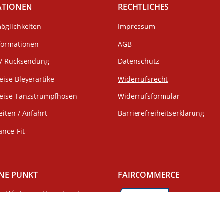
ATIONEN
RECHTLICHES
öglichkeiten
Impressum
formationen
AGB
/ Rücksendung
Datenschutz
eise Bleyerartikel
Widerrufsrecht
weise Tanzstrumpfhosen
Widerrufsformular
iten / Anfahrt
Barrierefreiheitserklärung
ance-Fit
r
NE PUNKT
FAIRCOMMERCE
Wir tragen Verantwortung
und erfüllen unsere
Pflichten zur
Wir sind seit 04.12.2015 Mitgli