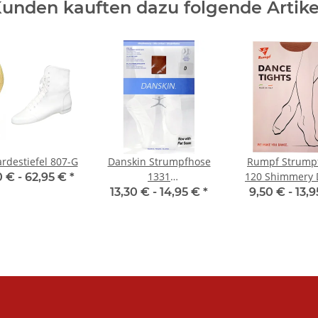
unden kauften dazu folgende Artike
rdestiefel 807-G
Danskin Strumpfhose
Rumpf Strump
1331
120 Shimmery 
0 € -
62,95 €
*
Erwachsenengröße
13,30 € -
14,95 €
*
9,50 € -
13,