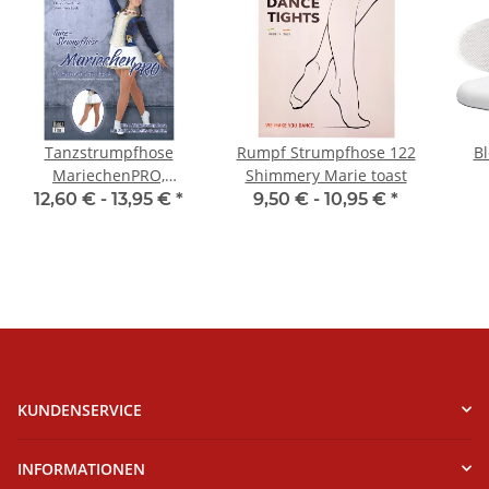
Tanzstrumpfhose
Rumpf Strumpfhose 122
Bl
MariechenPRO,
Shimmery Marie toast
Erwachsenengrößen,
12,60 € -
13,95 €
*
9,50 € -
10,95 €
*
Toast
KUNDENSERVICE
INFORMATIONEN