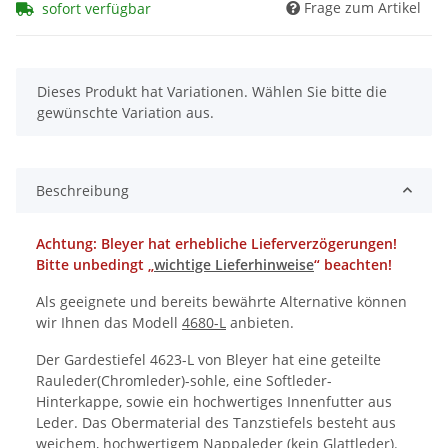
Frage zum Artikel
sofort verfügbar
x
Dieses Produkt hat Variationen. Wählen Sie bitte die
gewünschte Variation aus.
Beschreibung
Achtung: Bleyer hat erhebliche Lieferverzögerungen!
Bitte unbedingt „
wichtige Lieferhinweise
“ beachten!
Als geeignete und bereits bewährte Alternative können
wir Ihnen das Modell
4680-L
anbieten.
Der Gardestiefel 4623-L von Bleyer hat eine geteilte
Rauleder(Chromleder)-sohle, eine Softleder-
Hinterkappe, sowie ein hochwertiges Innenfutter aus
Leder. Das Obermaterial des Tanzstiefels besteht aus
weichem, hochwertigem Nappaleder (kein Glattleder).