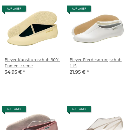
AUF LAGER
AUF LAGER
Bleyer Kunstturnschuh 3001
Bleyer Pferdesprungschuh
Damen, creme
115
34,95 €
*
21,95 €
*
AUF LAGER
AUF LAGER