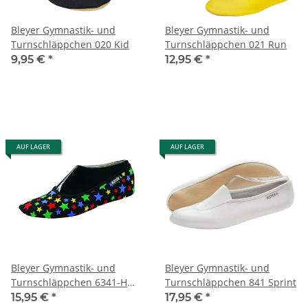
Bleyer Gymnastik- und
Bleyer Gymnastik- und
Turnschläppchen 020 Kid
Turnschläppchen 021 Run
9,95 €
*
12,95 €
*
AUF LAGER
AUF LAGER
Bleyer Gymnastik- und
Bleyer Gymnastik- und
Turnschläppchen 6341-H
Turnschläppchen 841 Sprint
schwarz-bunt
15,95 €
*
17,95 €
*