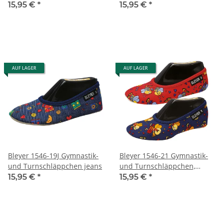
Fussball
15,95 €
*
15,95 €
*
AUF LAGER
AUF LAGER
Bleyer 1546-19J Gymnastik-
Bleyer 1546-21 Gymnastik-
und Turnschläppchen jeans
und Turnschläppchen,
Biene
15,95 €
*
15,95 €
*