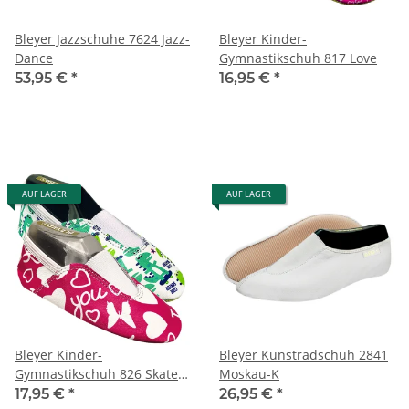
Bleyer Jazzschuhe 7624 Jazz-
Bleyer Kinder-
Dance
Gymnastikschuh 817 Love
53,95 €
*
16,95 €
*
AUF LAGER
AUF LAGER
Bleyer Kinder-
Bleyer Kunstradschuh 2841
Gymnastikschuh 826 Skate
Moskau-K
Heart
17,95 €
*
26,95 €
*