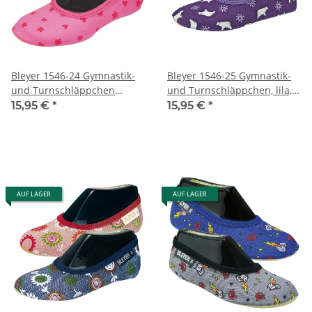
Bleyer 1546-24 Gymnastik-
Bleyer 1546-25 Gymnastik-
und Turnschläppchen
und Turnschläppchen, lila,
Sweet
Knut
15,95 €
*
15,95 €
*
AUF LAGER
AUF LAGER