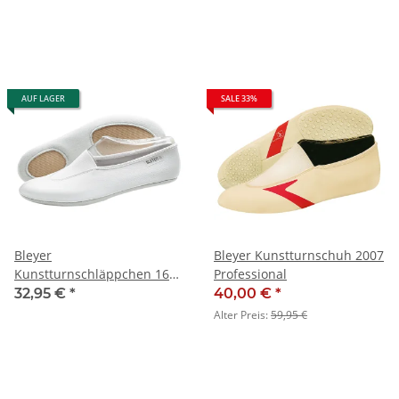
AUF LAGER
SALE 33%
Bleyer
Bleyer Kunstturnschuh 2007
Kunstturnschläppchen 1642
Professional
Montreal
32,95 €
*
40,00 €
*
Alter Preis:
59,95 €