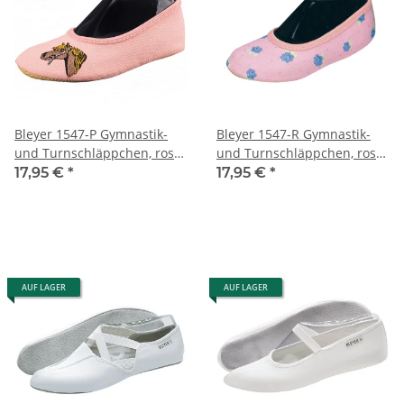
Bleyer 1547-P Gymnastik-
Bleyer 1547-R Gymnastik-
und Turnschläppchen, rosé,
und Turnschläppchen, rosé,
Pony
Rose
17,95 €
*
17,95 €
*
AUF LAGER
AUF LAGER