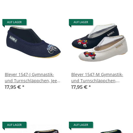
AUF LAGER
AUF LAGER
Bleyer 1547-J Gymnastik-
Bleyer 1547-M Gymnastik-
und Turnschläppchen, Jeep,
und Turnschläppchen,
marine
Monza
17,95 €
*
17,95 €
*
AUF LAGER
AUF LAGER