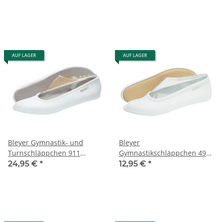
AUF LAGER
AUF LAGER
Bleyer Gymnastik- und
Bleyer
Turnschläppchen 911
Gymnastikschläppchen 4940
Ballerina
Sporti
24,95 €
*
12,95 €
*