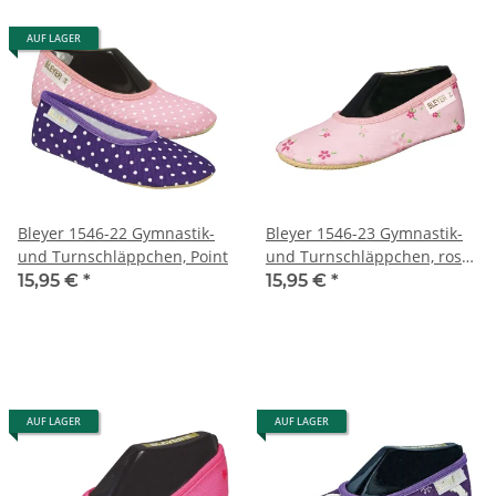
AUF LAGER
Bleyer 1546-22 Gymnastik-
Bleyer 1546-23 Gymnastik-
und Turnschläppchen, Point
und Turnschläppchen, rosé,
Flower
15,95 €
*
15,95 €
*
AUF LAGER
AUF LAGER