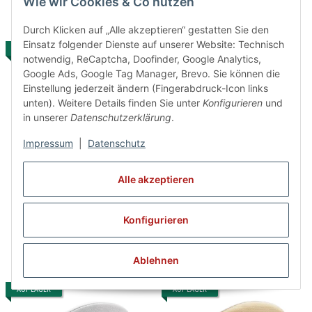
Wie wir Cookies & Co nutzen
Durch Klicken auf „Alle akzeptieren“ gestatten Sie den
Einsatz folgender Dienste auf unserer Website: Technisch
AUF LAGER
AUF LAGER
notwendig, ReCaptcha, Doofinder, Google Analytics,
Google Ads, Google Tag Manager, Brevo. Sie können die
Einstellung jederzeit ändern (Fingerabdruck-Icon links
unten). Weitere Details finden Sie unter
Konfigurieren
und
in unserer
Datenschutzerklärung
.
Impressum
|
Datenschutz
Bleyer Spezial-
Bleyer Tanzschuhe 7520
Alle akzeptieren
Kunstturnschuh 3202,
Universal
creme
26,95 €
*
52,95 €
*
Konfigurieren
Ablehnen
AUF LAGER
AUF LAGER