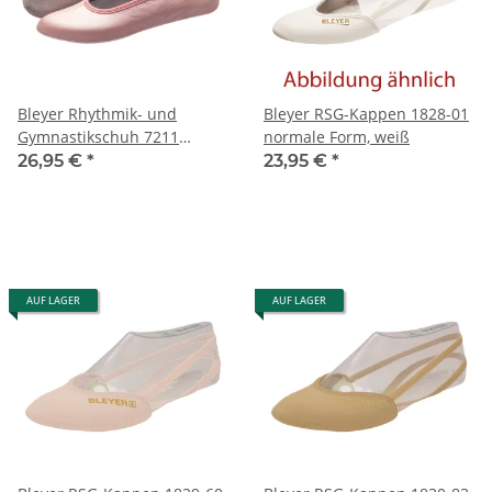
Bleyer Rhythmik- und
Bleyer RSG-Kappen 1828-01
Gymnastikschuh 7211
normale Form, weiß
Ballerina rosé
26,95 €
*
23,95 €
*
AUF LAGER
AUF LAGER