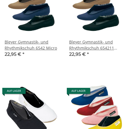
Bleyer Gymnastik- und
Bleyer Gymnastik- und
Rhythmikschuh 6542 Micro
Rhythmikschuh 654211
Micro-L
22,95 €
*
22,95 €
*
AUF LAGER
AUF LAGER