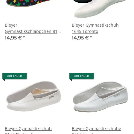
Bleyer
Bleyer Gymnastikschuh
Gymnastikschläppchen 816
1645 Toronto
Ricci schwarz-bunt
14,95 €
*
14,95 €
*
AUF LAGER
AUF LAGER
Bleyer Gymnastikschuh
Bleyer Gymnastikschuhe