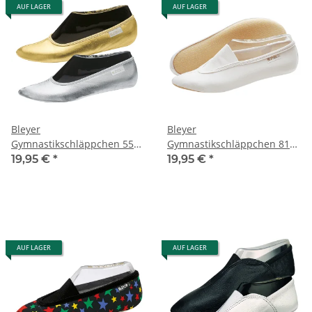
AUF LAGER
AUF LAGER
Bleyer
Bleyer
Gymnastikschläppchen 5540
Gymnastikschläppchen 811
Sporti
Training
19,95 €
*
19,95 €
*
AUF LAGER
AUF LAGER