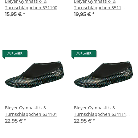
Bleyer Gymnastik- &
Bleyer Gymnastik- &
Turnschläppchen 631100
Turnschläppchen 5511
Satin
Sporti
15,95 €
*
19,95 €
*
AUF LAGER
AUF LAGER
Bleyer Gymnastik- &
Bleyer Gymnastik- &
Turnschläppchen 634101
Turnschläppchen 634111
schwarz mit
22,95 €
*
22,95 €
*
regenbogenfarbenen
Glanzpunkten