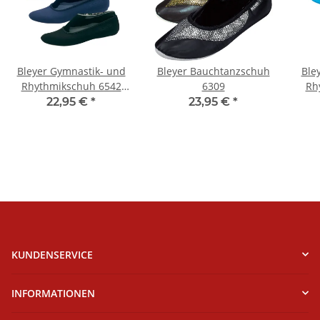
Bleyer Gymnastik- und
Bleyer Bauchtanzschuh
Ble
Rhythmikschuh 6542
6309
Rh
Micro
22,95 €
*
23,95 €
*
KUNDENSERVICE
INFORMATIONEN