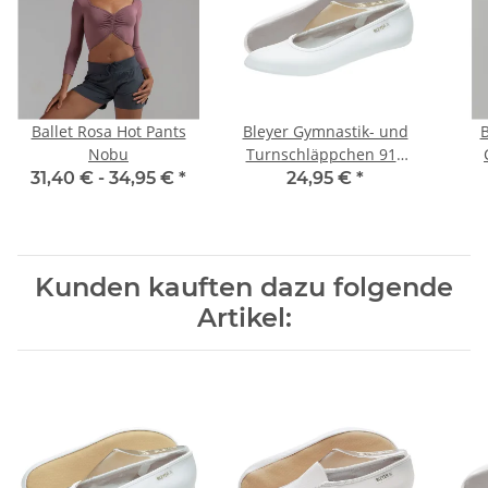
Ballet Rosa Hot Pants
Bleyer Gymnastik- und
B
Nobu
Turnschläppchen 911
Ballerina
31,40 € -
34,95 €
*
24,95 €
*
Kunden kauften dazu folgende
Artikel: