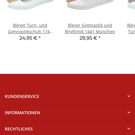
Bleyer Turn- und
Bleyer Gymnastik und
Ble
Gymnastikschuh 1742
Rhythmik 1441 München
Tur
Junior
24,95 €
*
29,95 €
*
KUNDENSERVICE
INFORMATIONEN
RECHTLICHES