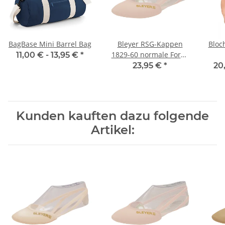
BagBase Mini Barrel Bag
Bleyer RSG-Kappen
Bloc
1829-60 normale Form,
11,00 € -
13,95 €
*
lachs
23,95 €
*
20
Kunden kauften dazu folgende
Artikel: