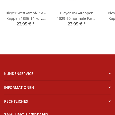
Bleyer Wettkampf-RSG-
Bleyer RSG-Kappen
Ble
Kappen 1836-14 kurze
1829-60 normale Form,
Kap
Form, creme (ivory)
lachs
23,95 €
*
23,95 €
*
KUNDENSERVICE
INFORMATIONEN
RECHTLICHES
ZAHLUNG & VERSAND