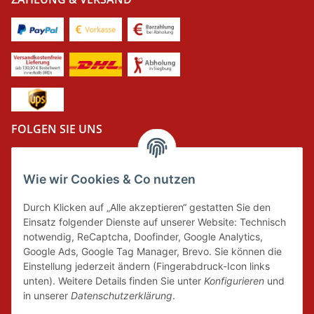
FOLGEN SIE UNS
Wie wir Cookies & Co nutzen
DER GRÜNE PUNKT
Durch Klicken auf „Alle akzeptieren“ gestatten Sie den
Wir tragen Verantwortung und erfüllen unsere
Einsatz folgender Dienste auf unserer Website: Technisch
Pflichten zur Systembeteiligung nach dem
notwendig, ReCaptcha, Doofinder, Google Analytics,
Verpackungsgesetz.
Google Ads, Google Tag Manager, Brevo. Sie können die
Einstellung jederzeit ändern (Fingerabdruck-Icon links
unten). Weitere Details finden Sie unter
Konfigurieren
und
FAIRCOMMERCE
in unserer
Datenschutzerklärung
.