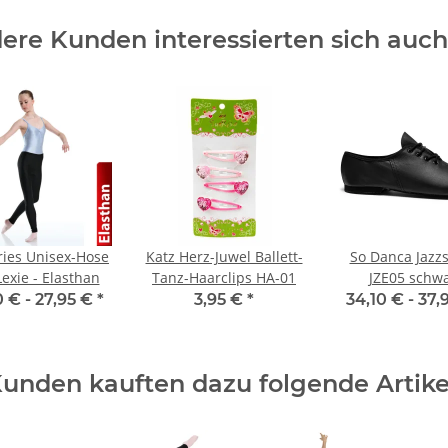
ere Kunden interessierten sich auch 
ies Unisex-Hose
Katz Herz-Juwel Ballett-
So Danca Jazz
exie - Elasthan
Tanz-Haarclips HA-01
JZE05 schw
0 € -
27,95 €
*
3,95 €
*
34,10 € -
37,
unden kauften dazu folgende Artike