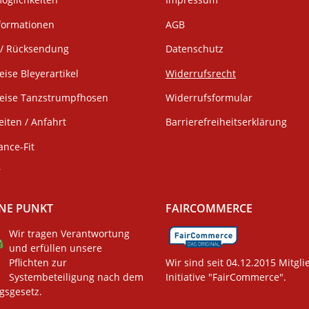
formationen
AGB
/ Rücksendung
Datenschutz
eise Bleyerartikel
Widerrufsrecht
weise Tanzstrumpfhosen
Widerrufsformular
iten / Anfahrt
Barrierefreiheitserklärung
ance-Fit
r
NE PUNKT
FAIRCOMMERCE
Wir tragen Verantwortung
und erfüllen unsere
Pflichten zur
Wir sind seit 04.12.2015 Mitgli
Systembeteiligung nach dem
Initiative "FairCommerce".
gsgesetz.