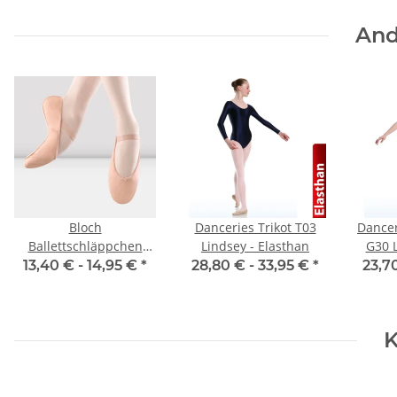
And
Bloch
Danceries Trikot T03
Dancer
Ballettschläppchen
Lindsey - Elasthan
G30 L
S0209L Arise - Damen
13,40 € -
14,95 €
*
28,80 € -
33,95 €
*
23,7
K