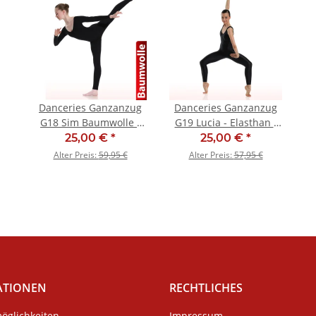
Danceries Ganzanzug
Danceries Ganzanzug
G18 Sim Baumwolle -
G19 Lucia - Elasthan -
SALE
SALE
25,00 €
*
25,00 €
*
Alter Preis:
59,95 €
Alter Preis:
57,95 €
ATIONEN
RECHTLICHES
öglichkeiten
Impressum