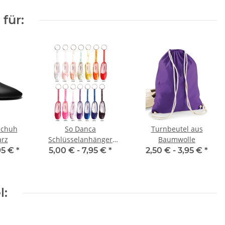
für:
schuh
So Danca
Turnbeutel aus
arz
Schlüsselanhänger
Baumwolle
KCE01 Mini
95 €
*
5,00 € -
7,95 €
*
2,50 € -
3,95 €
*
Spitzenschuh
l: