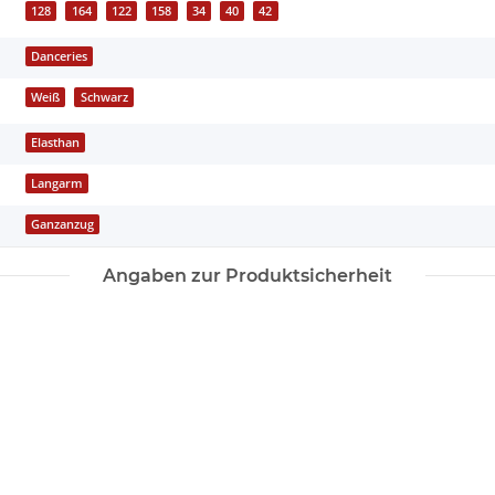
128
164
122
158
34
40
42
Danceries
Weiß
Schwarz
Elasthan
Langarm
Ganzanzug
Angaben zur Produktsicherheit