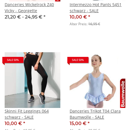
Danceries Wickelrock Z40
Intermezzo Hot Pants 5451
Vicky - Georgette
schwarz - SALE
21,20 € -
24,95 €
*
10,00 €
*
Alter Preis:
16,95 €
SALE 50%
SALE 50%
Skinni Fit Leggings 064
Danceries Trikot T04 Clara
schwarz - SALE
Baumwolle - SALE
10,00 €
*
15,00 €
*