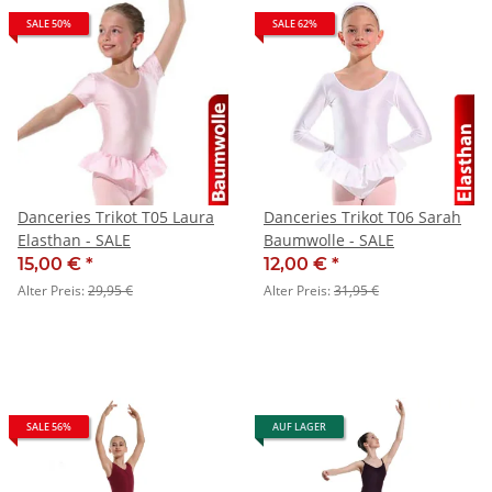
SALE 50%
SALE 62%
Danceries Trikot T05 Laura
Danceries Trikot T06 Sarah
Elasthan - SALE
Baumwolle - SALE
15,00 €
*
12,00 €
*
Alter Preis:
29,95 €
Alter Preis:
31,95 €
SALE 56%
AUF LAGER