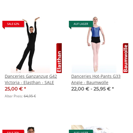
SALE 62%
AUF LAGER
Danceries Ganzanzug G42
Danceries Hot-Pants G33
Victoria - Elasthan - SALE
Angie - Baumwolle
25,00 €
*
22,00 € -
25,95 €
*
Alter Preis:
64,95 €
SALE 25%
AUF LAGER