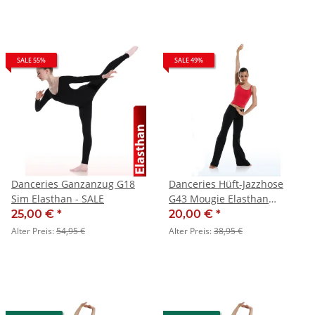
SALE 55%
SALE 49%
Danceries Ganzanzug G18
Danceries Hüft-Jazzhose
Sim Elasthan - SALE
G43 Mougie Elasthan
schwarz - SALE
25,00 €
*
20,00 €
*
Alter Preis:
54,95 €
Alter Preis:
38,95 €