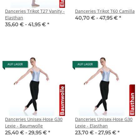
Danceries Trikot T27 Vanity -
Danceries Trikot T60 Camilla
Elasthan
40,70 € -
47,95 €
*
35,60 € -
41,95 €
*
AUF LAGER
AUF LAGER
Danceries Unisex-Hose G30
Danceries Unisex-Hose G30
Lexie - Baumwolle
Lexie - Elasthan
25,40 € -
29,95 €
*
23,70 € -
27,95 €
*