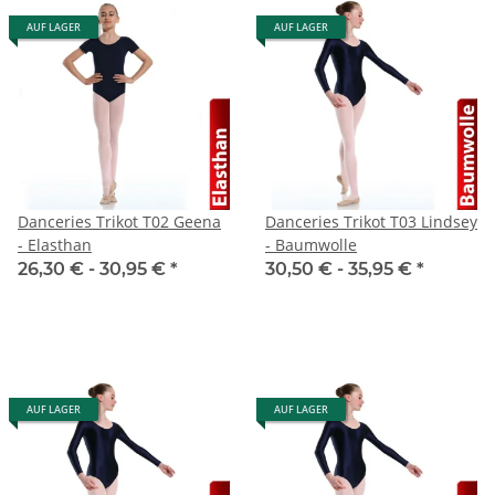
AUF LAGER
AUF LAGER
Danceries Trikot T02 Geena
Danceries Trikot T03 Lindsey
- Elasthan
- Baumwolle
26,30 € -
30,95 €
*
30,50 € -
35,95 €
*
AUF LAGER
AUF LAGER