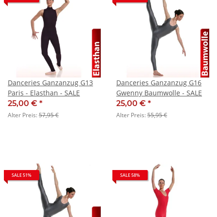
Danceries Ganzanzug G13
Danceries Ganzanzug G16
Paris - Elasthan - SALE
Gwenny Baumwolle - SALE
25,00 €
*
25,00 €
*
Alter Preis:
57,95 €
Alter Preis:
55,95 €
SALE 51%
SALE 58%