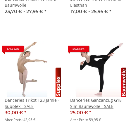
Baumwolle
Elasthan
23,70 € -
27,95 €
*
17,00 € -
25,95 €
*
SALE 32%
SALE 58%
Danceries Trikot T23 Jamie -
Danceries Ganzanzug G18
Supplex - SALE
Sim Baumwolle - SALE
30,00 €
*
25,00 €
*
Alter Preis:
43,95 €
Alter Preis:
59,95 €