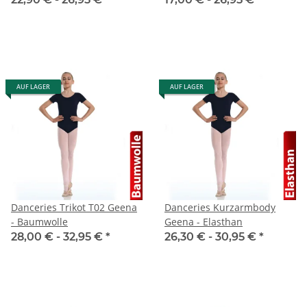
AUF LAGER
AUF LAGER
Danceries Trikot T02 Geena
Danceries Kurzarmbody
- Baumwolle
Geena - Elasthan
28,00 € -
32,95 €
*
26,30 € -
30,95 €
*