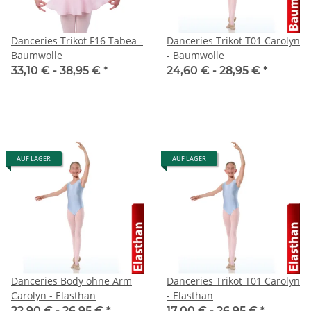
Danceries Trikot F16 Tabea -
Danceries Trikot T01 Carolyn
Baumwolle
- Baumwolle
33,10 € -
38,95 €
*
24,60 € -
28,95 €
*
AUF LAGER
AUF LAGER
Danceries Body ohne Arm
Danceries Trikot T01 Carolyn
Carolyn - Elasthan
- Elasthan
22,90 € -
26,95 €
*
17,00 € -
26,95 €
*