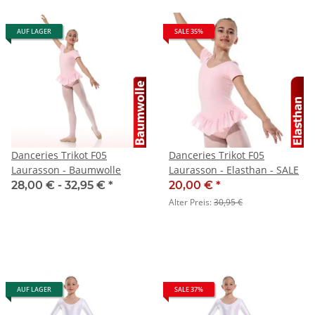
AUF LAGER
SALE 35%
Danceries Trikot F05
Danceries Trikot F05
Laurasson - Baumwolle
Laurasson - Elasthan - SALE
28,00 € -
32,95 €
*
20,00 €
*
Alter Preis:
30,95 €
AUF LAGER
SALE 37%