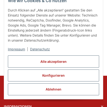
Wie wir Cookies & Co nutzen
Durch Klicken auf „Alle akzeptieren“ gestatten Sie den
Einsatz folgender Dienste auf unserer Website: Technisch
Danceries Unisex-Jazzhose
notwendig, ReCaptcha, Doofinder, Google Analytics,
G23 Dixie - Supplex
Google Ads, Google Tag Manager, Brevo. Sie können die
28,80 € -
33,95 €
*
Einstellung jederzeit ändern (Fingerabdruck-Icon links
unten). Weitere Details finden Sie unter
Konfigurieren
und
in unserer
Datenschutzerklärung
.
Artikel 1 - 75 von 75
Impressum
|
Datenschutz
Alle akzeptieren
Konfigurieren
Ablehnen
KUNDENSERVICE
INFORMATIONEN