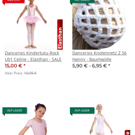
Danceries Kindertutu-Rock
Danceries Knotennetz Z 56
U01 Celine - Elasthan - SALE
Hanny - Baumwolle
15,00 €
*
5,90 € -
6,95 €
*
Alter Preis:
19,95 €
AUF LAGER
AUF LAGER