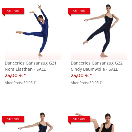
SALE 58%
SALE 58%
Danceries Ganzanzug G21
Danceries Ganzanzug G22
Nora Elasthan - SALE
Cindy Baumwolle - SALE
25,00 €
*
25,00 €
*
Alter Preis:
59,95 €
Alter Preis:
59,95 €
SALE 58%
SALE 28%