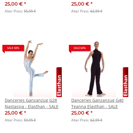
SALE
25,00 €
*
25,00 €
*
Alter Preis:
55,95 €
Alter Preis:
62,95 €
SALE 58%
SALE 60%
Danceries Ganzanzug G28
Danceries Ganzanzug G40
Nastassja - Elasthan - SALE
Teanna Elasthan - SALE
25,00 €
*
25,00 €
*
Alter Preis:
59,95 €
Alter Preis:
62,95 €