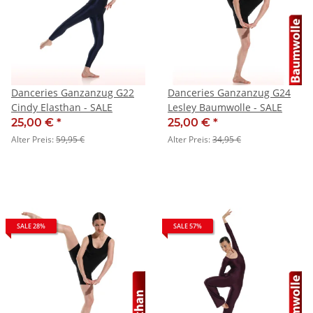
Danceries Ganzanzug G22
Danceries Ganzanzug G24
Cindy Elasthan - SALE
Lesley Baumwolle - SALE
25,00 €
*
25,00 €
*
Alter Preis:
59,95 €
Alter Preis:
34,95 €
SALE 28%
SALE 57%