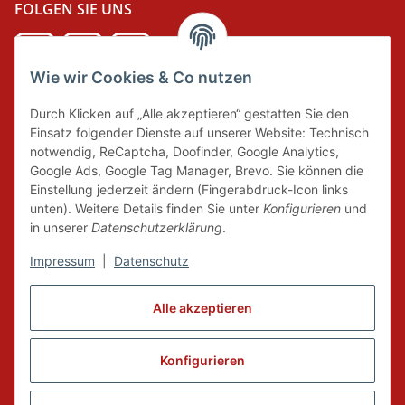
FOLGEN SIE UNS
Wie wir Cookies & Co nutzen
DER GRÜNE PUNKT
Durch Klicken auf „Alle akzeptieren“ gestatten Sie den
Wir tragen Verantwortung und erfüllen unsere
Einsatz folgender Dienste auf unserer Website: Technisch
Pflichten zur Systembeteiligung nach dem
notwendig, ReCaptcha, Doofinder, Google Analytics,
Verpackungsgesetz.
Google Ads, Google Tag Manager, Brevo. Sie können die
Einstellung jederzeit ändern (Fingerabdruck-Icon links
unten). Weitere Details finden Sie unter
Konfigurieren
und
FAIRCOMMERCE
in unserer
Datenschutzerklärung
.
Impressum
|
Datenschutz
Wir sind seit 04.12.2015 Mitglied der Initiative
"FairCommerce".
Alle akzeptieren
Konfigurieren
Vertrag widerrufen
* Alle Preise inkl. gesetzlicher MwSt., zzgl.
Versand