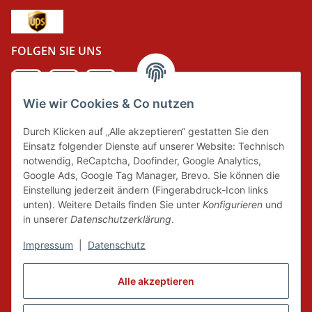
FOLGEN SIE UNS
Wie wir Cookies & Co nutzen
DER GRÜNE PUNKT
Durch Klicken auf „Alle akzeptieren“ gestatten Sie den
Wir tragen Verantwortung und erfüllen unsere
Einsatz folgender Dienste auf unserer Website: Technisch
Pflichten zur Systembeteiligung nach dem
notwendig, ReCaptcha, Doofinder, Google Analytics,
Verpackungsgesetz.
Google Ads, Google Tag Manager, Brevo. Sie können die
Einstellung jederzeit ändern (Fingerabdruck-Icon links
unten). Weitere Details finden Sie unter
Konfigurieren
und
FAIRCOMMERCE
in unserer
Datenschutzerklärung
.
Impressum
|
Datenschutz
Wir sind seit 04.12.2015 Mitglied der Initiative
"FairCommerce".
Alle akzeptieren