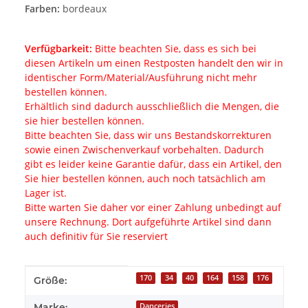
Farben:
bordeaux
Verfügbarkeit:
Bitte beachten Sie, dass es sich bei
diesen Artikeln um einen Restposten handelt den wir in
identischer Form/Material/Ausführung nicht mehr
bestellen können.
Erhältlich sind dadurch ausschließlich die Mengen, die
sie hier bestellen können.
Bitte beachten Sie, dass wir uns Bestandskorrekturen
sowie einen Zwischenverkauf vorbehalten. Dadurch
gibt es leider keine Garantie dafür, dass ein Artikel, den
Sie hier bestellen können, auch noch tatsächlich am
Lager ist.
Bitte warten Sie daher vor einer Zahlung unbedingt auf
unsere Rechnung. Dort aufgeführte Artikel sind dann
auch definitiv für Sie reserviert
Produkteigenschaft
Wert
170
34
40
164
158
176
Größe:
Marke:
Danceries