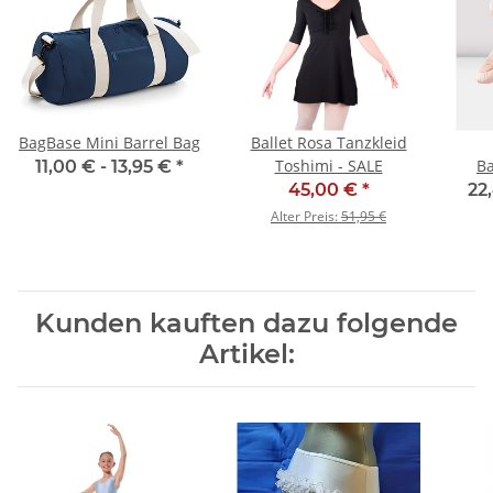
BagBase Mini Barrel Bag
Ballet Rosa Tanzkleid
Toshimi - SALE
Ba
11,00 € -
13,95 €
*
S025
45,00 €
*
22
Alter Preis:
51,95 €
Kunden kauften dazu folgende
Artikel: