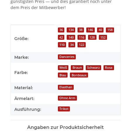
günstigsten Preis — und dies garantiert noch unter
dem Preis der Mitbewerber!
Produkteigenschaft
Wert
36
134
38
146
40
158
42
140
116
128
152
Größe:
110
34
122
Marke:
Danceries
Weiß
Braun
Schwarz
Rosa
Farbe:
Blau
Bordeaux
Material:
Elasthan
Ärmelart:
Ohne Arm
Ausführung:
Trikot
Angaben zur Produktsicherheit