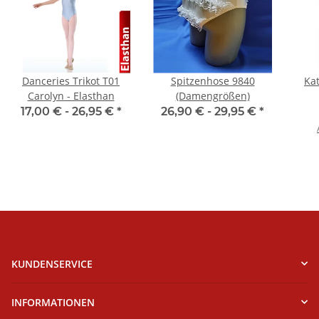
Danceries Trikot T01
Spitzenhose 9840
Ka
Carolyn - Elasthan
(Damengrößen)
17,00 € -
26,95 €
*
26,90 € -
29,95 €
*
KUNDENSERVICE
INFORMATIONEN