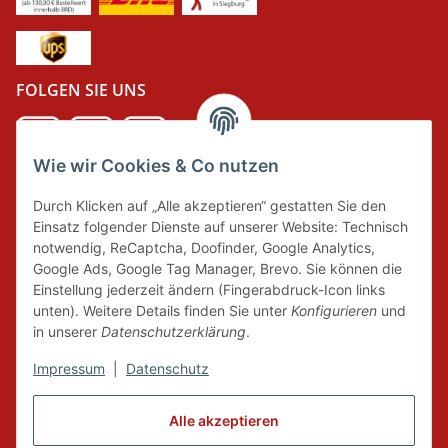
FOLGEN SIE UNS
Wie wir Cookies & Co nutzen
DER GRÜNE PUNKT
Durch Klicken auf „Alle akzeptieren“ gestatten Sie den
Wir tragen Verantwortung und erfüllen unsere
Einsatz folgender Dienste auf unserer Website: Technisch
Pflichten zur Systembeteiligung nach dem
notwendig, ReCaptcha, Doofinder, Google Analytics,
Verpackungsgesetz.
Google Ads, Google Tag Manager, Brevo. Sie können die
Einstellung jederzeit ändern (Fingerabdruck-Icon links
unten). Weitere Details finden Sie unter
Konfigurieren
und
FAIRCOMMERCE
in unserer
Datenschutzerklärung
.
Impressum
|
Datenschutz
Wir sind seit 04.12.2015 Mitglied der Initiative
"FairCommerce".
Alle akzeptieren