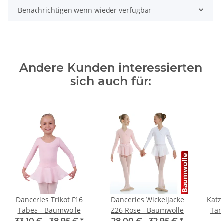
Benachrichtigen wenn wieder verfügbar
Andere Kunden interessierten
sich auch für:
Danceries Trikot F16
Danceries Wickeljacke
Katz
Tabea - Baumwolle
Z26 Rose - Baumwolle
Tan
33,10 € -
38,95 €
*
28,00 € -
32,95 €
*