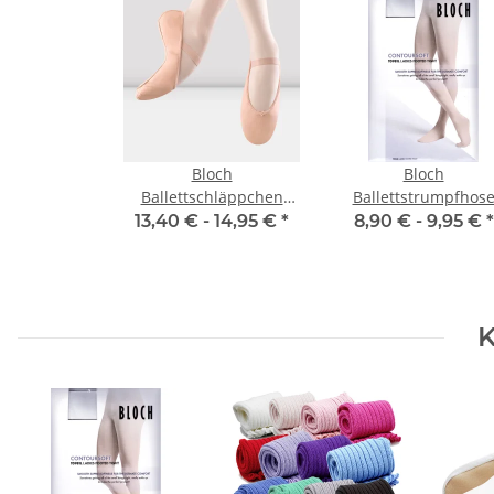
Bloch
Bloch
Ballettschläppchen
Ballettstrumpfhos
S0209G Arise - Kinder
T0981 Footed Tight
13,40 € -
14,95 €
*
8,90 € -
9,95 €
*
K