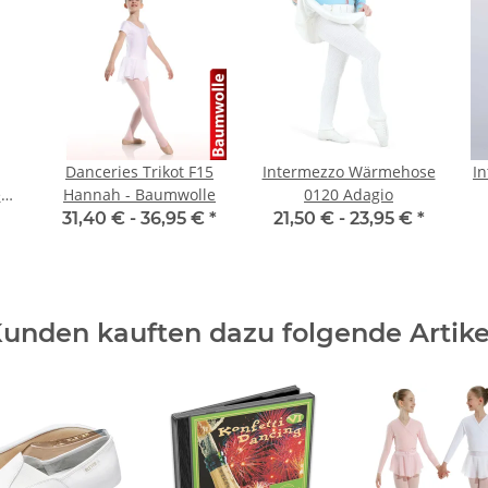
Danceries Trikot F15
Intermezzo Wärmehose
I
e
Hannah - Baumwolle
0120 Adagio
31,40 € -
36,95 €
*
21,50 € -
23,95 €
*
unden kauften dazu folgende Artike