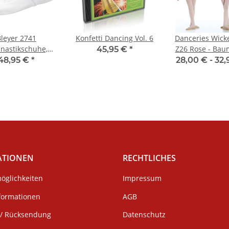
Bleyer 2741
Konfetti Dancing Vol. 6
Danceries Wicke
nastikschuhe,
Z26 Rose - Bau
45,95 €
*
Gym-Med
48,95 €
*
28,00 € -
32,
ATIONEN
RECHTLICHES
öglichkeiten
Impressum
formationen
AGB
/ Rücksendung
Datenschutz