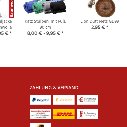
ljacke
Katz Stulpen, mit Fuß,
Lion Dutt Netz GD99
mwolle
90 cm
2,95 €
*
95 €
*
8,00 € -
9,95 €
*
ZAHLUNG & VERSAND