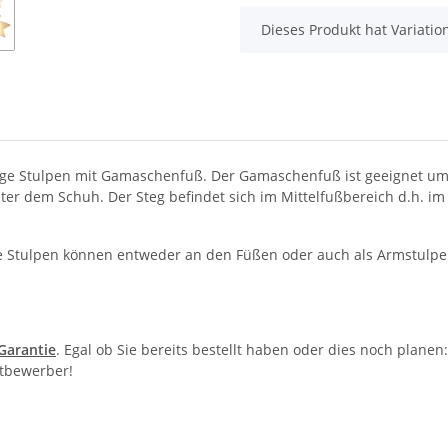
x
Dieses Produkt hat Variatio
ge Stulpen mit Gamaschenfuß. Der Gamaschenfuß ist geeignet um 
er dem Schuh. Der Steg befindet sich im Mittelfußbereich d.h. i
se Stulpen können entweder an den Füßen oder auch als Armstulpe
-Garantie
. Egal ob Sie bereits bestellt haben oder dies noch plane
itbewerber!