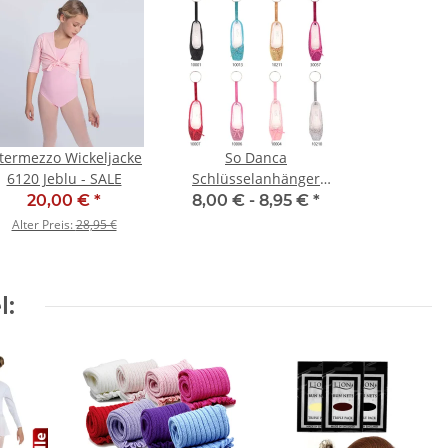
ntermezzo Wickeljacke
So Danca
6120 Jeblu - SALE
Schlüsselanhänger
KCE01G Glitzer Mini-
20,00 €
*
8,00 € -
8,95 €
*
Spitzenschuh
Alter Preis:
28,95 €
l: