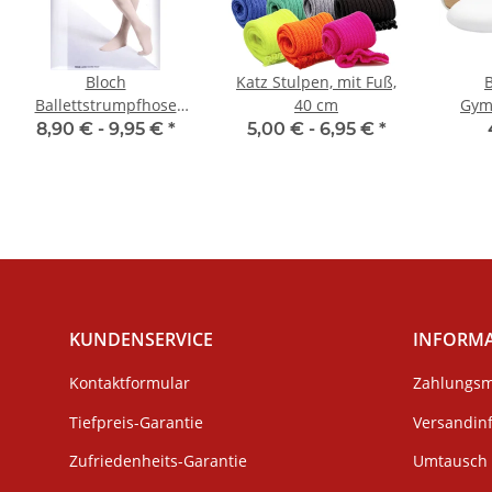
Bloch
Katz Stulpen, mit Fuß,
Ballettstrumpfhose
40 cm
Gym
T0981 Footed Tight
8,90 € -
9,95 €
*
5,00 € -
6,95 €
*
KUNDENSERVICE
INFORM
Kontaktformular
Zahlungsm
Tiefpreis-Garantie
Versandin
Zufriedenheits-Garantie
Umtausch 