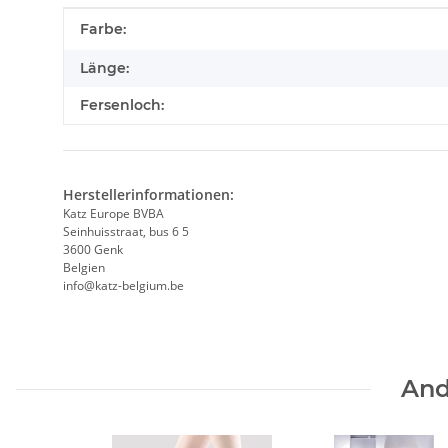
Produkteigenschaft
Wert
Farbe:
Länge:
Fersenloch:
Herstellerinformationen:
Katz Europe BVBA
Seinhuisstraat, bus 6 5
3600 Genk
Belgien
info@katz-belgium.be
And