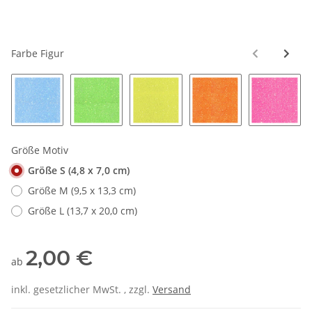
Farbe Figur
01 neonblau
02 neongrün
03 neongelb
04 neonorange
05 neon
Größe Motiv
Größe S (4,8 x 7,0 cm)
Größe M (9,5 x 13,3 cm)
Größe L (13,7 x 20,0 cm)
2,00 €
ab
inkl. gesetzlicher MwSt. , zzgl.
Versand