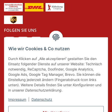
FOLGEN SIE UNS
Wie wir Cookies & Co nutzen
DER GRÜNE PUNKT
Durch Klicken auf „Alle akzeptieren“ gestatten Sie den
Wir tragen Verantwortung und erfüllen unsere
Einsatz folgender Dienste auf unserer Website: Technisch
Pflichten zur Systembeteiligung nach dem
notwendig, ReCaptcha, Doofinder, Google Analytics,
Verpackungsgesetz.
Google Ads, Google Tag Manager, Brevo. Sie können die
Einstellung jederzeit ändern (Fingerabdruck-Icon links
unten). Weitere Details finden Sie unter
Konfigurieren
und
FAIRCOMMERCE
in unserer
Datenschutzerklärung
.
Impressum
|
Datenschutz
Wir sind seit 04.12.2015 Mitglied der Initiative