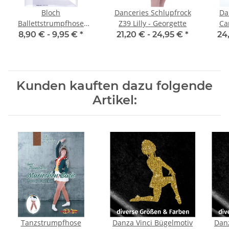
Bloch
Danceries Schlupfrock
Da
Ballettstrumpfhose
Z39 Lilly - Georgette
Ca
T0981 Footed Tight
8,90 € -
9,95 €
*
21,20 € -
24,95 €
*
24
Kunden kauften dazu folgende
Artikel:
Tanzstrumpfhose
Danza Vinci Bügelmotiv
Danz