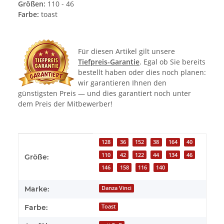
Größen:
110 - 46
Farbe:
toast
Für diesen Artikel gilt unsere
Tiefpreis-Garantie
. Egal ob Sie bereits
bestellt haben oder dies noch planen:
wir garantieren Ihnen den
günstigsten Preis — und dies garantiert noch unter
dem Preis der Mitbewerber!
Produkteigenschaft
Wert
128
36
152
38
164
40
110
42
122
44
134
46
Größe:
146
158
116
140
Marke:
Danza Vinci
Farbe:
Toast