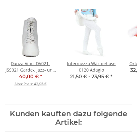
Danza Vinci DV021-
Intermezzo Wärmehose
Orl
JSS021 Garde-, Jazz- und
0120 Adagio
32
Tanzstiefel - SALE
40,00 €
*
21,50 € -
23,95 €
*
Alter Preis:
42,95 €
Kunden kauften dazu folgende
Artikel: