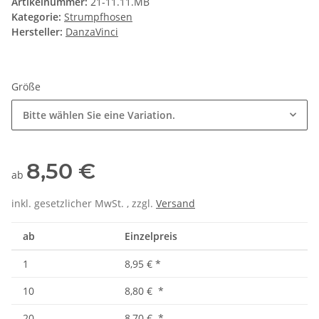
Artikelnummer:
21-11.11.MB
Kategorie:
Strumpfhosen
Hersteller:
DanzaVinci
Größe
Bitte wählen Sie eine Variation.
8,50 €
ab
inkl. gesetzlicher MwSt. , zzgl.
Versand
ab
Einzelpreis
1
8,95 €
*
10
8,80 €
*
20
8,70 €
*