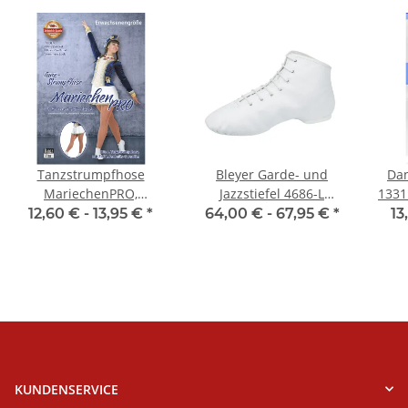
Tanzstrumpfhose
Bleyer Garde- und
Dan
MariechenPRO,
Jazzstiefel 4686-L
1331
Erwachsenengrößen,
Ellington (niedriger
12,60 € -
13,95 €
*
64,00 € -
67,95 €
*
13
Toast
Schaft)
KUNDENSERVICE