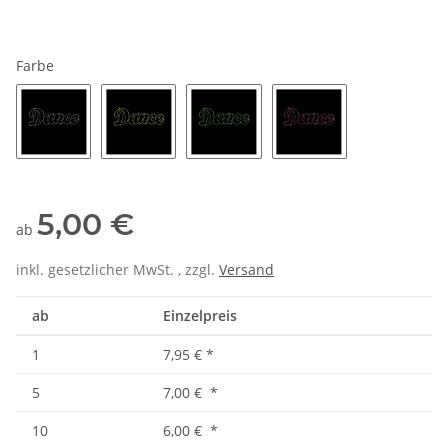
Farbe
crystal
neongelb
neongrün
neonpink
5,00 €
ab
inkl. gesetzlicher MwSt. , zzgl.
Versand
ab
Einzelpreis
1
7,95 €
*
5
7,00 €
*
10
6,00 €
*