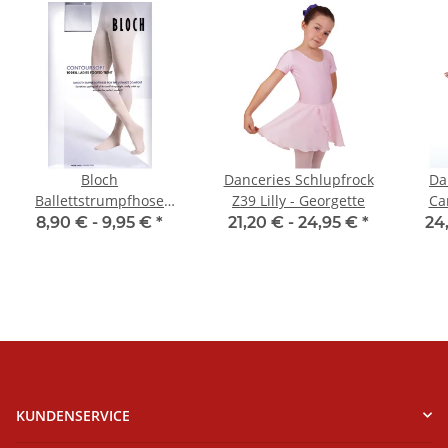
Bloch
Danceries Schlupfrock
Da
Ballettstrumpfhose
Z39 Lilly - Georgette
Ca
T0981 Footed Tight
8,90 € -
9,95 €
*
21,20 € -
24,95 €
*
24
KUNDENSERVICE