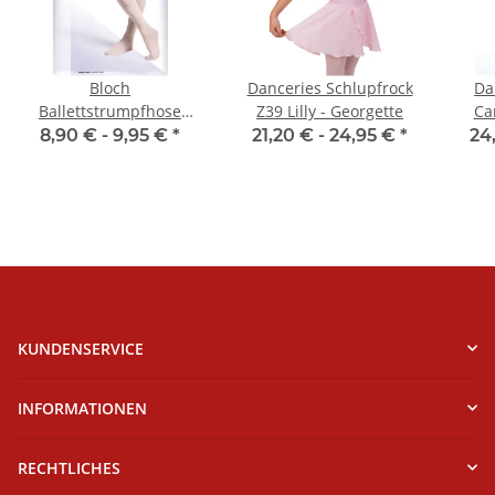
Bloch
Danceries Schlupfrock
Da
Ballettstrumpfhose
Z39 Lilly - Georgette
Ca
T0981 Footed Tight
8,90 € -
9,95 €
*
21,20 € -
24,95 €
*
24
KUNDENSERVICE
INFORMATIONEN
RECHTLICHES