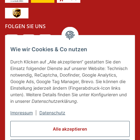
FOLGEN SIE UNS
Wie wir Cookies & Co nutzen
DER GRÜNE PUNKT
Durch Klicken auf „Alle akzeptieren“ gestatten Sie den
Wir tragen Verantwortung und erfüllen unsere
Einsatz folgender Dienste auf unserer Website: Technisch
Pflichten zur Systembeteiligung nach dem
notwendig, ReCaptcha, Doofinder, Google Analytics,
Verpackungsgesetz.
Google Ads, Google Tag Manager, Brevo. Sie können die
Einstellung jederzeit ändern (Fingerabdruck-Icon links
unten). Weitere Details finden Sie unter
Konfigurieren
und
FAIRCOMMERCE
in unserer
Datenschutzerklärung
.
Impressum
|
Datenschutz
Wir sind seit 04.12.2015 Mitglied der Initiative
Alle akzeptieren
"FairCommerce".