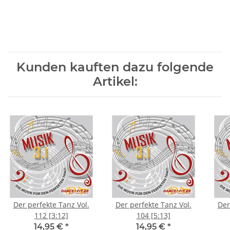
Kunden kauften dazu folgende
Artikel:
Der perfekte Tanz Vol.
Der perfekte Tanz Vol.
Der
112 [3:12]
104 [5:13]
14,95 €
*
14,95 €
*