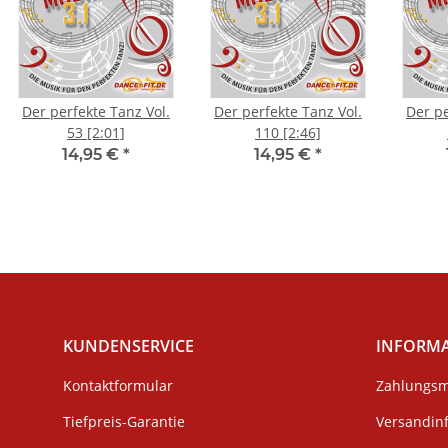
Der perfekte Tanz Vol.
Der perfekte Tanz Vol.
Der pe
53 [2:01]
110 [2:46]
14,95 €
*
14,95 €
*
KUNDENSERVICE
INFORM
Kontaktformular
Zahlungsm
Tiefpreis-Garantie
Versandin