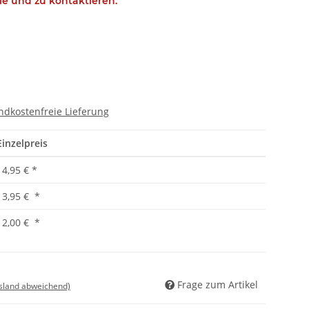
ie und zu kontaktieren.
ndkostenfreie Lieferung
Einzelpreis
14,95 €
*
13,95 €
*
12,00 €
*
Frage zum Artikel
usland abweichend)