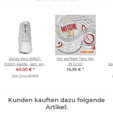
Danza Vinci DV021-
Der perfekte Tanz Vol.
JSS021 Garde-, Jazz- und
39 [2:32]
Sp
Tanzstiefel - SALE
(G
40,00 €
*
14,95 €
*
Alter Preis:
42,95 €
Kunden kauften dazu folgende
Artikel: