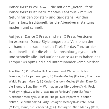
Dance X-Press Vol. 4 — ... die mit dem „Roten Pferd”.
Dance X-Press ist Instrumentale Tanzmusik mit viel
Gefühl für den Solisten- und Gardetanz. Für den
Turniertanz traditionell, für die Abendveranstaltung
modern und schnell.
Auf jeder Dance X-Press sind vier X-Press-Versionen —
im extremen Dance-Style umgesetzte Versionen der
vorhandenen traditionellen Titel. Für das Tanzturnier
traditionell — für die Abendveranstaltung dynamisch
und schnell!! Alle Titel auf der Dance X-Press haben das
Tempo 148 bpm und sind untereinander kombinierbar.
Alle Titel: 1.) Pur-Medley II (Abenteuerland, Wenn du da bist,
Freunde, Funkelperlenaugen); 2.) Garde-Medley (Fly Past, The great
Waldo Pepper March); 3.) Kinder-Cartoon-Medley (Vielen Dank für
die Blumen, Bugs Bunny, Wer hat an der Uhr gedreht?); 4.) Rock-
Medley (Highway to hell, I was made for lovin´ you); 5.) Peter-
Alexander-Medley (Die kleine Kneipe, Der Papa wird´s schon
richten, Feierabend); 6.) Party-Schlager-Medley (Das rote Pferd
(Milord), Joana, Sie liebt den DJ); 7.) Dschinghis-Khan-Medley (Rom,