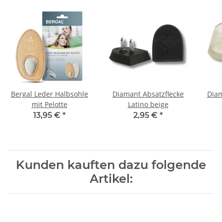
Bergal Leder Halbsohle
Diamant Absatzflecke
Diam
mit Pelotte
Latino beige
13,95 €
*
2,95 €
*
Kunden kauften dazu folgende
Artikel: