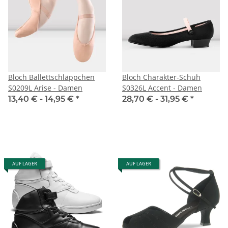
Bloch Ballettschläppchen
Bloch Charakter-Schuh
S0209L Arise - Damen
S0326L Accent - Damen
13,40 € -
14,95 €
*
28,70 € -
31,95 €
*
AUF LAGER
AUF LAGER