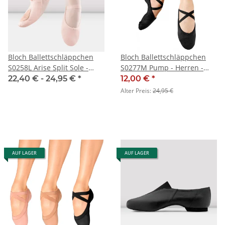
Bloch Ballettschläppchen
Bloch Ballettschläppchen
S0258L Arise Split Sole -
S0277M Pump - Herren -
Damen
SALE
22,40 € -
24,95 €
*
12,00 €
*
Alter Preis:
24,95 €
AUF LAGER
AUF LAGER