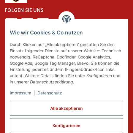
FOLGEN SIE UNS
Wie wir Cookies & Co nutzen
DER GRÜNE PUNKT
Durch Klicken auf „Alle akzeptieren“ gestatten Sie den
Wir tragen Verantwortung und erfüllen unsere
Einsatz folgender Dienste auf unserer Website: Technisch
Pflichten zur Systembeteiligung nach dem
notwendig, ReCaptcha, Doofinder, Google Analytics,
Verpackungsgesetz.
Google Ads, Google Tag Manager, Brevo. Sie können die
Einstellung jederzeit ändern (Fingerabdruck-Icon links
unten). Weitere Details finden Sie unter
Konfigurieren
und
FAIRCOMMERCE
in unserer
Datenschutzerklärung
.
Impressum
|
Datenschutz
Wir sind seit 04.12.2015 Mitglied der Initiative
"FairCommerce".
Alle akzeptieren
Konfigurieren
Vertrag widerrufen