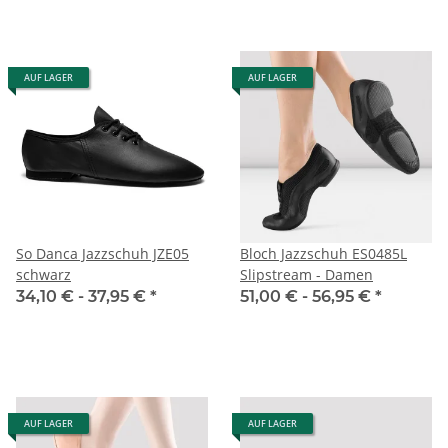
AUF LAGER
AUF LAGER
So Danca Jazzschuh JZE05
Bloch Jazzschuh ES0485L
schwarz
Slipstream - Damen
34,10 € -
37,95 €
*
51,00 € -
56,95 €
*
AUF LAGER
AUF LAGER