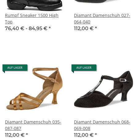
Rumpf Sneaker 1500 High
Diamant Damenschuh 027-
Top
064-040
76,40 € -
84,95 €
*
112,00 €
*
AUF LAGER
AUF LAGER
Diamant Damenschuh 035-
Diamant Damenschuh 068-
087-087
069-008
112,00 €
*
112,00 €
*