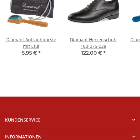
Diamant Aufrauhbürste
Diamant Herrenschuh
Diam
mit Etui
180-075-028
5,95 €
*
122,00 €
*
KUNDENSERVICE
INFORMATIONEN