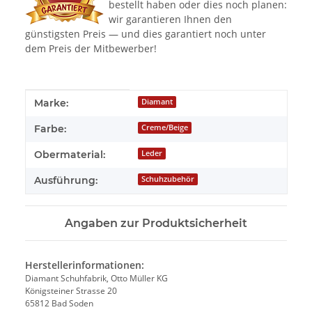
bestellt haben oder dies noch planen:
wir garantieren Ihnen den
günstigsten Preis — und dies garantiert noch unter
dem Preis der Mitbewerber!
Produkteigenschaft
Wert
Marke:
Diamant
Farbe:
Creme/Beige
Obermaterial:
Leder
Ausführung:
Schuhzubehör
Angaben zur Produktsicherheit
Herstellerinformationen:
Diamant Schuhfabrik, Otto Müller KG
Königsteiner Strasse 20
65812 Bad Soden