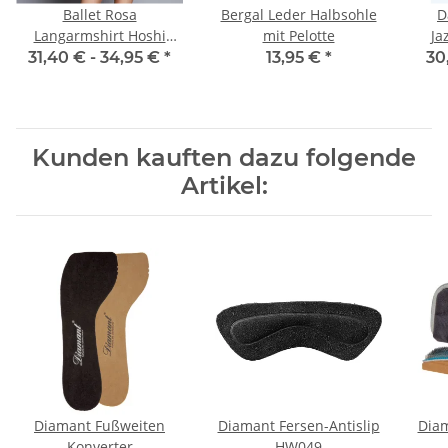
Ballet Rosa
Bergal Leder Halbsohle
D
Langarmshirt Hoshi
mit Pelotte
Ja
schwarz
31,40 € -
34,95 €
*
13,95 €
*
30
Kunden kauften dazu folgende
Artikel:
Diamant Fußweiten
Diamant Fersen-Antislip
Diam
Konverter
HW049