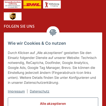
FOLGEN SIE UNS
Wie wir Cookies & Co nutzen
DER GRÜNE PUNKT
Durch Klicken auf „Alle akzeptieren“ gestatten Sie den
Wir tragen Verantwortung und erfüllen unsere
Einsatz folgender Dienste auf unserer Website: Technisch
Pflichten zur Systembeteiligung nach dem
notwendig, ReCaptcha, Doofinder, Google Analytics,
Verpackungsgesetz.
Google Ads, Google Tag Manager, Brevo. Sie können die
Einstellung jederzeit ändern (Fingerabdruck-Icon links
unten). Weitere Details finden Sie unter
Konfigurieren
und
FAIRCOMMERCE
in unserer
Datenschutzerklärung
.
Impressum
|
Datenschutz
Wir sind seit 04.12.2015 Mitglied der Initiative
Alle akzeptieren
"FairCommerce".