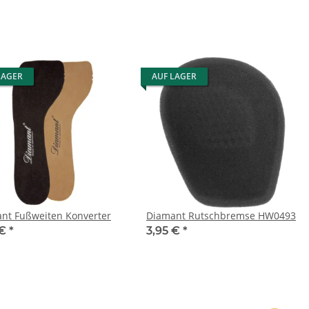
LAGER
AUF LAGER
nt Fußweiten Konverter
Diamant Rutschbremse HW0493
 €
*
3,95 €
*