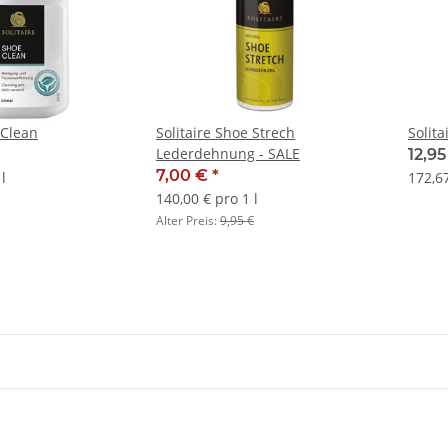
 Clean
Solitaire Shoe Strech
Solit
Lederdehnung - SALE
12,9
7,00 €
*
l
172,67
140,00 € pro 1 l
Alter Preis:
9,95 €