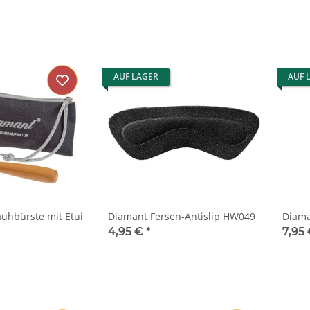
AUF LAGER
AUF 
uhbürste mit Etui
Diamant Fersen-Antislip HW049
Diama
4,95 €
*
7,95