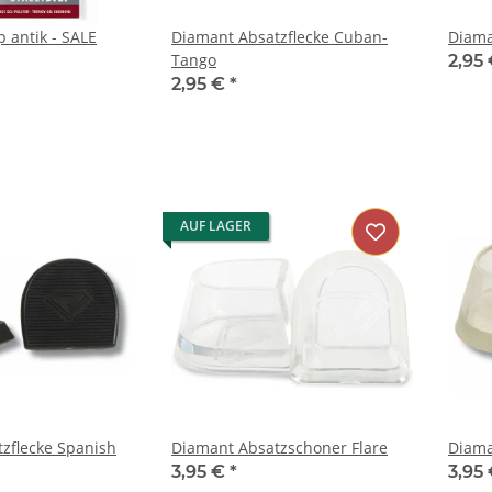
 antik - SALE
Diamant Absatzflecke Cuban-
Diama
Tango
2,95
2,95 €
*
AUF LAGER
zflecke Spanish
Diamant Absatzschoner Flare
Diama
3,95 €
*
3,95