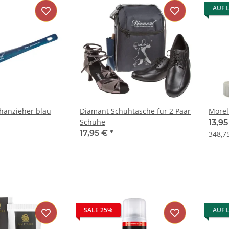
AUF 
hanzieher blau
Diamant Schuhtasche für 2 Paar
Morel
Schuhe
13,9
17,95 €
*
348,75
SALE 25%
AUF 