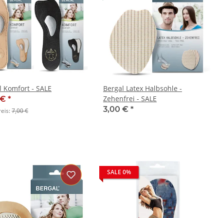
l Komfort - SALE
Bergal Latex Halbsohle -
Zehenfrei - SALE
 €
*
3,00 €
*
reis:
7,00 €
SALE 0%