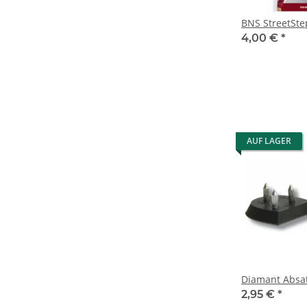
BNS StreetStep
4,00 €
*
AUF LAGER
Diamant Absat
2,95 €
*