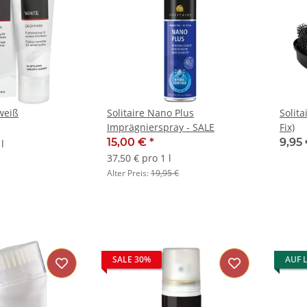
weiß
Solitaire Nano Plus
Solit
Imprägnierspray - SALE
Fix)
15,00 €
*
9,95
l
37,50 € pro 1 l
Alter Preis:
19,95 €
SALE 30%
AUF 