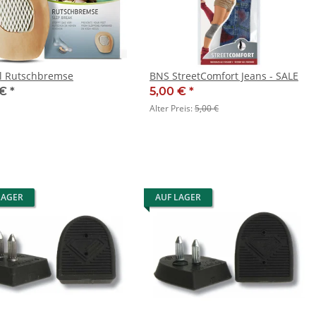
l Rutschbremse
BNS StreetComfort Jeans - SALE
 €
*
5,00 €
*
Alter Preis:
5,00 €
LAGER
AUF LAGER