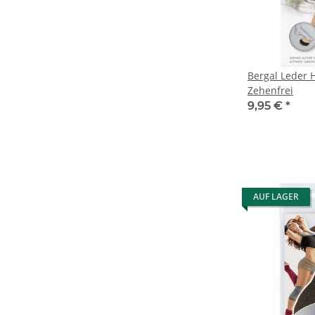
Bergal Leder 
Zehenfrei
9,95 €
*
AUF LAGER