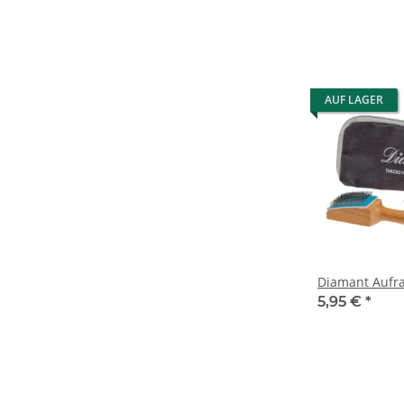
AUF LAGER
Diamant Aufra
5,95 €
*