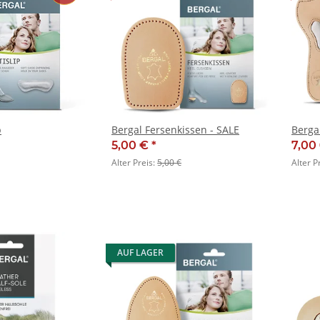
p
Bergal Fersenkissen - SALE
Berga
5,00 €
*
7,00
Alter Preis:
5,00 €
Alter P
AUF LAGER