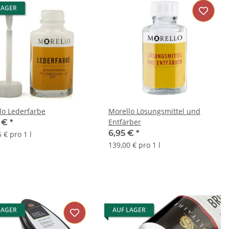
LAGER
lo Lederfarbe
Morello Lösungsmittel und
Entfärber
5 €
*
6,95 €
*
 € pro 1 l
139,00 € pro 1 l
LAGER
AUF LAGER