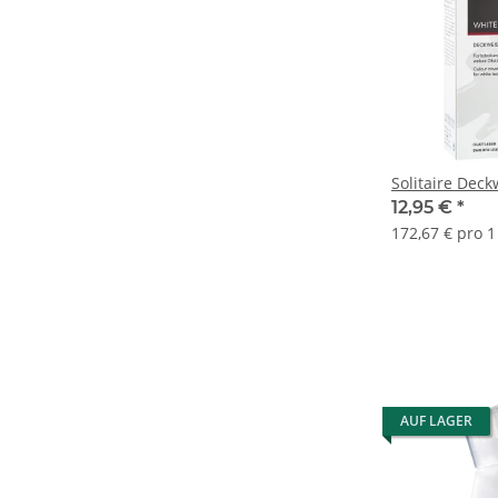
Solitaire Deck
12,95 €
*
172,67 € pro 1 
AUF LAGER