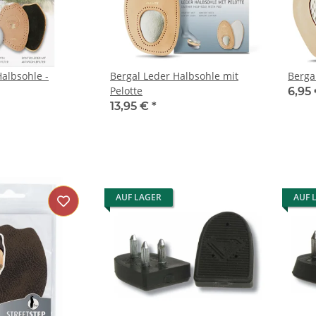
Halbsohle -
Bergal Leder Halbsohle mit
Berga
Pelotte
6,95
13,95 €
*
AUF LAGER
AUF 