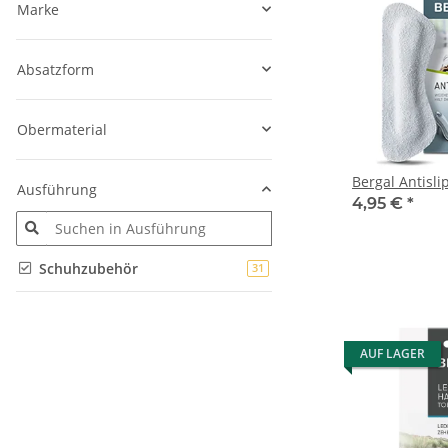
Marke
Absatzform
Obermaterial
Bergal Antisli
Ausführung
4,95 €
*
Schuhzubehör
Artikel gefunden
31
AUF LAGER