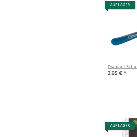
AUF LAGER
Diamant Schu
2,95 €
*
AUF LAGER