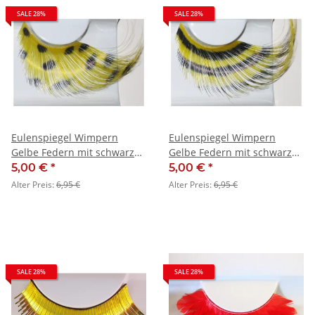
SALE 28%
SALE 28%
Eulenspiegel Wimpern
Eulenspiegel Wimpern
Gelbe Federn mit schwarzen
Gelbe Federn mit schwarzen
Punkten - SALE
Querstreifen - SALE
5,00 €
*
5,00 €
*
Alter Preis:
6,95 €
Alter Preis:
6,95 €
SALE 28%
SALE 28%