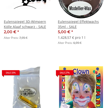
Eulenspiegel 3D-Wimpern
Eulenspiegel Effektwachs
Kölle Alaaf schwarz - SALE
35ml - SALE
2,00 €
*
5,00 €
*
1.428,57 € pro 1 l
Alter Preis:
7,95 €
Alter Preis:
6,99 €
SALE 33%
SALE 27%