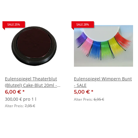
SALE 25%
SALE 28%
Eulenspiegel Theaterblut
Eulenspiegel Wimpern Bunt
(Blutgel) Cake-Blut 20ml -
- SALE
SALE
6,00 €
*
5,00 €
*
300,00 € pro 1 l
Alter Preis:
6,95 €
Alter Preis:
7,95 €