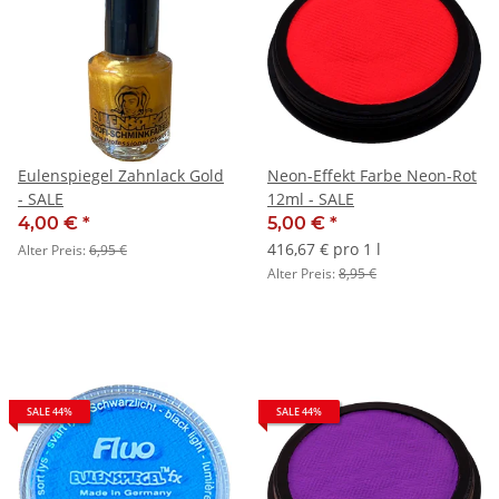
Eulenspiegel Zahnlack Gold
Neon-Effekt Farbe Neon-Rot
- SALE
12ml - SALE
4,00 €
*
5,00 €
*
416,67 € pro 1 l
Alter Preis:
6,95 €
Alter Preis:
8,95 €
SALE 44%
SALE 44%