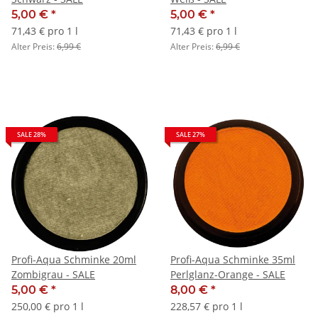
5,00 €
*
5,00 €
*
71,43 € pro 1 l
71,43 € pro 1 l
Alter Preis:
6,99 €
Alter Preis:
6,99 €
SALE 28%
SALE 27%
Profi-Aqua Schminke 20ml
Profi-Aqua Schminke 35ml
Zombigrau - SALE
Perlglanz-Orange - SALE
5,00 €
*
8,00 €
*
250,00 € pro 1 l
228,57 € pro 1 l