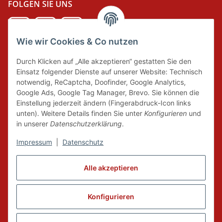
FOLGEN SIE UNS
Wie wir Cookies & Co nutzen
DER GRÜNE PUNKT
Durch Klicken auf „Alle akzeptieren“ gestatten Sie den
Wir tragen Verantwortung und erfüllen unsere
Einsatz folgender Dienste auf unserer Website: Technisch
Pflichten zur Systembeteiligung nach dem
notwendig, ReCaptcha, Doofinder, Google Analytics,
Verpackungsgesetz.
Google Ads, Google Tag Manager, Brevo. Sie können die
Einstellung jederzeit ändern (Fingerabdruck-Icon links
unten). Weitere Details finden Sie unter
Konfigurieren
und
FAIRCOMMERCE
in unserer
Datenschutzerklärung
.
Impressum
|
Datenschutz
Wir sind seit 04.12.2015 Mitglied der Initiative
"FairCommerce".
Alle akzeptieren
Konfigurieren
Vertrag widerrufen
* Alle Preise inkl. gesetzlicher MwSt., zzgl.
Versand