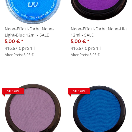
Neon-Effekt-Farbe Neon-
Neon-Effekt-Farbe Neon-Lila
Light-Blue 12ml - SALE
12ml - SALE
5,00 €
*
5,00 €
*
416,67 € pro 1 l
416,67 € pro 1 l
Alter Preis:
8,95 €
Alter Preis:
8,95 €
SALE 28%
SALE 28%