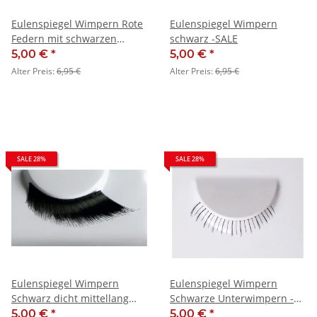
Eulenspiegel Wimpern Rote
Eulenspiegel Wimpern
Federn mit schwarzen
schwarz -SALE
Punkten - SALE
5,00 €
*
5,00 €
*
Alter Preis:
6,95 €
Alter Preis:
6,95 €
SALE 28%
SALE 28%
Eulenspiegel Wimpern
Eulenspiegel Wimpern
Schwarz dicht mittellang
Schwarze Unterwimpern -
schräg - SALE
SALE
5,00 €
*
5,00 €
*