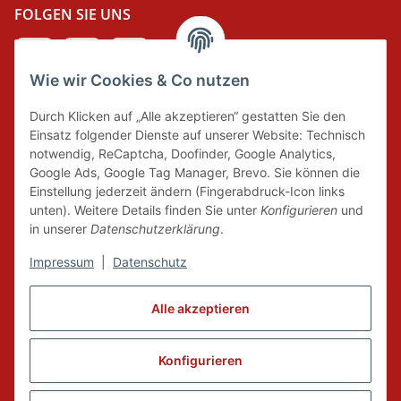
FOLGEN SIE UNS
Wie wir Cookies & Co nutzen
DER GRÜNE PUNKT
Durch Klicken auf „Alle akzeptieren“ gestatten Sie den
Wir tragen Verantwortung und erfüllen unsere
Einsatz folgender Dienste auf unserer Website: Technisch
Pflichten zur Systembeteiligung nach dem
notwendig, ReCaptcha, Doofinder, Google Analytics,
Verpackungsgesetz.
Google Ads, Google Tag Manager, Brevo. Sie können die
Einstellung jederzeit ändern (Fingerabdruck-Icon links
unten). Weitere Details finden Sie unter
Konfigurieren
und
FAIRCOMMERCE
in unserer
Datenschutzerklärung
.
Impressum
|
Datenschutz
Wir sind seit 04.12.2015 Mitglied der Initiative
Alle akzeptieren
"FairCommerce".
Konfigurieren
Vertrag widerrufen
* Alle Preise inkl. gesetzlicher MwSt., zzgl.
Versand