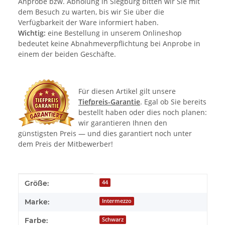
Anprobe bzw. Abholung in Siegburg bitten wir Sie mit
dem Besuch zu warten, bis wir Sie über die
Verfügbarkeit der Ware informiert haben.
Wichtig:
eine Bestellung in unserem Onlineshop
bedeutet keine Abnahmeverpflichtung bei Anprobe in
einem der beiden Geschäfte.
Für diesen Artikel gilt unsere
Tiefpreis-Garantie
. Egal ob Sie bereits
bestellt haben oder dies noch planen:
wir garantieren Ihnen den
günstigsten Preis — und dies garantiert noch unter
dem Preis der Mitbewerber!
Produkteigenschaft
Wert
Größe:
44
Marke:
Intermezzo
Farbe:
Schwarz