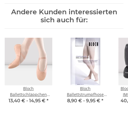
Andere Kunden interessierten
sich auch für:
Bloch
Bloch
Blo
Ballettschläppchen
Ballettstrumpfhose
IM
S0209L Arise - Damen
T0981 Footed Tight
13,40 € -
14,95 €
*
8,90 € -
9,95 €
*
40,