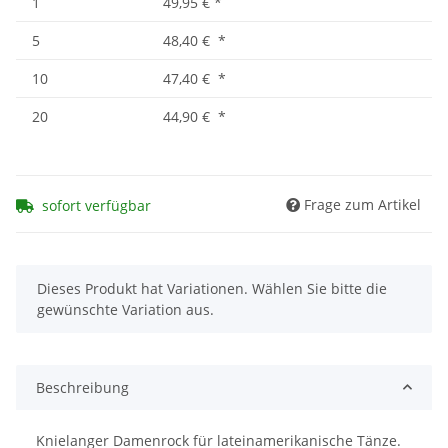
1
49,95 €
*
5
48,40 €
*
10
47,40 €
*
20
44,90 €
*
Frage zum Artikel
sofort verfügbar
x
Dieses Produkt hat Variationen. Wählen Sie bitte die
gewünschte Variation aus.
Beschreibung
Knielanger Damenrock für lateinamerikanische Tänze.