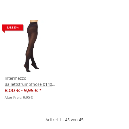
SALE 20%
Intermezzo
Ballettstrumpfhose 0140
Topacio - SALE
8,00 € -
9,95 €
*
Alter Preis:
9,95 €
Artikel 1 - 45 von 45