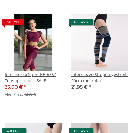
SALE 19%
AUF LAGER
Intermezzo Sport BH 6554
Intermezzo Stulpen gestreift
Topsupredma - SALE
90cm meerblau
35,00 €
*
21,95 €
*
Alter Preis:
42,95 €
AUF LAGER
AUF LAGER