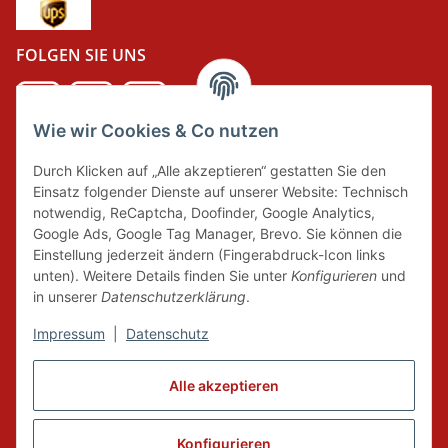
FOLGEN SIE UNS
Wie wir Cookies & Co nutzen
DER GRÜNE PUNKT
Durch Klicken auf „Alle akzeptieren“ gestatten Sie den
Wir tragen Verantwortung und erfüllen unsere
Einsatz folgender Dienste auf unserer Website: Technisch
Pflichten zur Systembeteiligung nach dem
notwendig, ReCaptcha, Doofinder, Google Analytics,
Verpackungsgesetz.
Google Ads, Google Tag Manager, Brevo. Sie können die
Einstellung jederzeit ändern (Fingerabdruck-Icon links
unten). Weitere Details finden Sie unter
Konfigurieren
und
FAIRCOMMERCE
in unserer
Datenschutzerklärung
.
Impressum
|
Datenschutz
Wir sind seit 04.12.2015 Mitglied der Initiative
"FairCommerce".
Alle akzeptieren
Konfigurieren