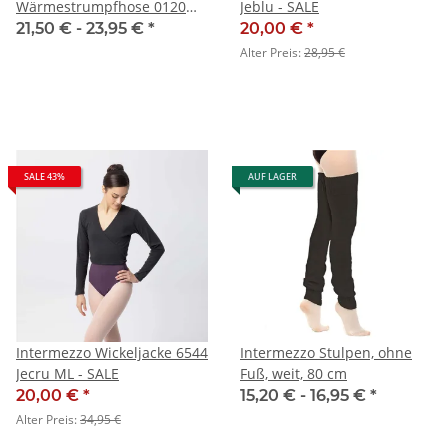
Wärmestrumpfhose 0120
Jeblu - SALE
ohne Fuß
21,50 € -
23,95 €
*
20,00 €
*
Alter Preis:
28,95 €
SALE 43%
AUF LAGER
Intermezzo Wickeljacke 6544
Intermezzo Stulpen, ohne
Jecru ML - SALE
Fuß, weit, 80 cm
20,00 €
*
15,20 € -
16,95 €
*
Alter Preis:
34,95 €