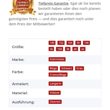
Tiefpreis-Garantie
. Egal ob Sie bereits
bestellt haben oder dies noch planen:
wir garantieren Ihnen den
günstigsten Preis — und dies garantiert noch unter
dem Preis der Mitbewerber!
Produkteigenschaft
Wert
140
152
164
34
146
Größe:
36
158
38
40
42
Marke:
Intermezzo
Beige
Schwarz
Grau
Farbe:
Creme/Beige
Ärmelart:
Langarm
Material:
Viskose
Ausführung:
Oberteil