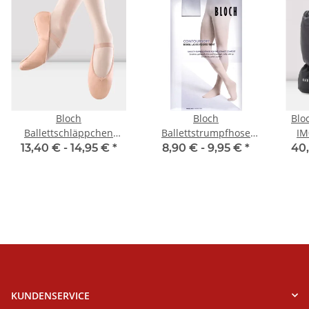
Bloch
Bloch
Blo
Ballettschläppchen
Ballettstrumpfhose
IM
S0209L Arise - Damen
T0981 Footed Tight
13,40 € -
14,95 €
*
8,90 € -
9,95 €
*
40,
KUNDENSERVICE