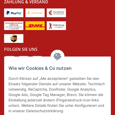
ZAHLUNG & VERSAND
FOLGEN SIE UNS
Wie wir Cookies & Co nutzen
DER GRÜNE PUNKT
Durch Klicken auf „Alle akzeptieren“ gestatten Sie den
Wir tragen Verantwortung und erfüllen unsere
Einsatz folgender Dienste auf unserer Website: Technisch
Pflichten zur Systembeteiligung nach dem
notwendig, ReCaptcha, Doofinder, Google Analytics,
Verpackungsgesetz.
Google Ads, Google Tag Manager, Brevo. Sie können die
Einstellung jederzeit ändern (Fingerabdruck-Icon links
unten). Weitere Details finden Sie unter
Konfigurieren
und
FAIRCOMMERCE
in unserer
Datenschutzerklärung
.