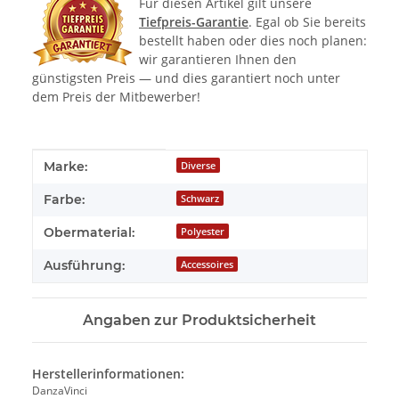
Für diesen Artikel gilt unsere
Tiefpreis-Garantie
. Egal ob Sie bereits
bestellt haben oder dies noch planen:
wir garantieren Ihnen den
günstigsten Preis — und dies garantiert noch unter
dem Preis der Mitbewerber!
Produkteigenschaft
Wert
Marke:
Diverse
Farbe:
Schwarz
Obermaterial:
Polyester
Ausführung:
Accessoires
Angaben zur Produktsicherheit
Herstellerinformationen:
DanzaVinci