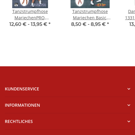
Tanzstrumpfhose
Tanzstrumpfhose
Dan
MariechenPRO,
Mariechen Basic,
1331
Erwachsenengrößen,
Kinder- &
12,60 € -
13,95 €
*
8,50 € -
8,95 €
*
13
Toast
Erwachsenengrößen,
Toast
KUNDENSERVICE
INFORMATIONEN
RECHTLICHES