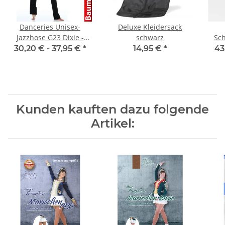
Danceries Unisex-
Deluxe Kleidersack
Jazzhose G23 Dixie -
schwarz
Sc
Baumwolle
30,20 € -
37,95 €
*
14,95 €
*
43
Kunden kauften dazu folgende
Artikel: