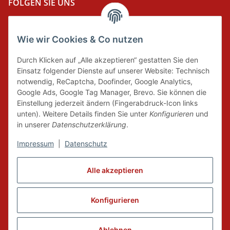
FOLGEN SIE UNS
Wie wir Cookies & Co nutzen
DER GRÜNE PUNKT
Durch Klicken auf „Alle akzeptieren“ gestatten Sie den
Wir tragen Verantwortung und erfüllen unsere
Einsatz folgender Dienste auf unserer Website: Technisch
Pflichten zur Systembeteiligung nach dem
notwendig, ReCaptcha, Doofinder, Google Analytics,
Verpackungsgesetz.
Google Ads, Google Tag Manager, Brevo. Sie können die
Einstellung jederzeit ändern (Fingerabdruck-Icon links
unten). Weitere Details finden Sie unter
Konfigurieren
und
FAIRCOMMERCE
in unserer
Datenschutzerklärung
.
Impressum
|
Datenschutz
Wir sind seit 04.12.2015 Mitglied der Initiative
Alle akzeptieren
"FairCommerce".
Konfigurieren
Vertrag widerrufen
* Alle Preise inkl. gesetzlicher MwSt., zzgl.
Versand
Ablehnen