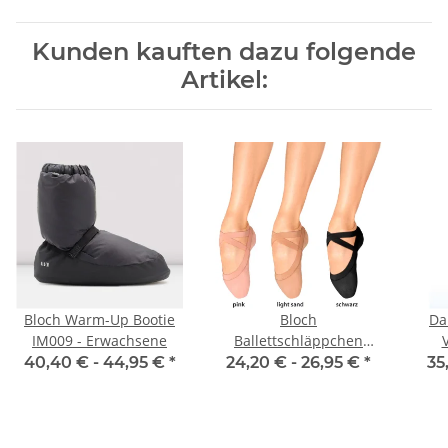
Kunden kauften dazu folgende
Artikel:
Bloch Warm-Up Bootie
Bloch
Da
IM009 - Erwachsene
Ballettschläppchen
S0621-L Pro Elastic -
40,40 € -
44,95 €
*
24,20 € -
26,95 €
*
35
Damen