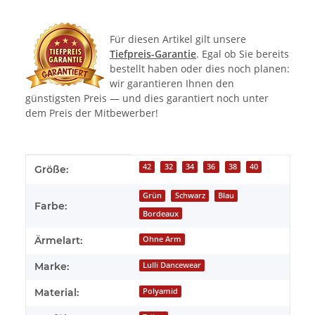
Für diesen Artikel gilt unsere
Tiefpreis-Garantie
. Egal ob Sie bereits
bestellt haben oder dies noch planen:
wir garantieren Ihnen den
günstigsten Preis — und dies garantiert noch unter
dem Preis der Mitbewerber!
Produkteigenschaft
Wert
42
32
34
36
38
40
Größe:
Grün
Schwarz
Blau
Farbe:
Bordeaux
Ärmelart:
Ohne Arm
Marke:
Lulli Dancewear
Material:
Polyamid