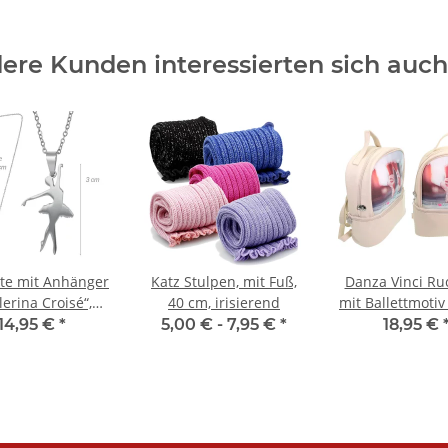
ere Kunden interessierten sich auch 
te mit Anhänger
Katz Stulpen, mit Fuß,
Danza Vinci Ru
lerina Croisé“,
40 cm, irisierend
mit Ballettmoti
lstahl (Silber)
14,95 €
*
5,00 € -
7,95 €
*
18,95 €