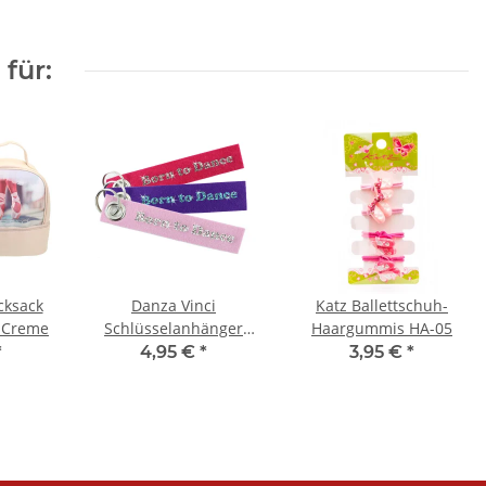
für:
cksack
Danza Vinci
Katz Ballettschuh-
v Creme
Schlüsselanhänger
Haargummis HA-05
Born to Dance
*
4,95 €
*
3,95 €
*