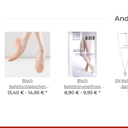
And
Bloch
Bloch
DV-Ket
Ballettschläppchen
Ballettstrumpfhose
„Bal
S0209G Arise - Kinder
T0981 Footed Tight
Ede
13,40 € -
14,95 €
*
8,90 € -
9,95 €
*