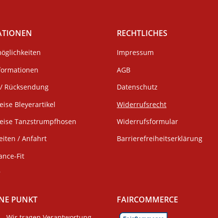
ATIONEN
RECHTLICHES
öglichkeiten
Impressum
formationen
AGB
/ Rücksendung
Datenschutz
eise Bleyerartikel
Widerrufsrecht
weise Tanzstrumpfhosen
Widerrufsformular
iten / Anfahrt
Barrierefreiheitserklärung
ance-Fit
r
NE PUNKT
FAIRCOMMERCE
Wir tragen Verantwortung