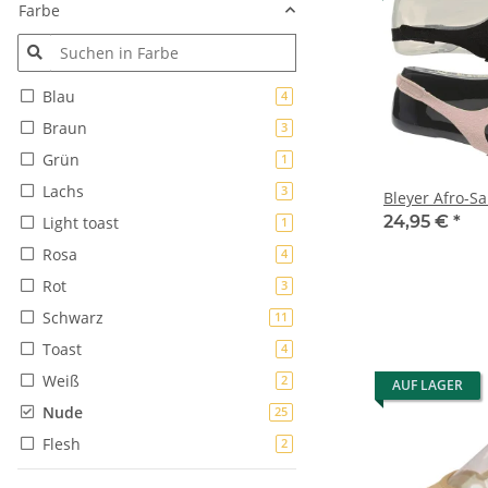
Farbe
Blau
Artikel gefunden
4
Braun
Artikel gefunden
3
Grün
Artikel gefunden
1
Lachs
Artikel gefunden
3
Bleyer Afro-S
24,95 €
*
Light toast
Artikel gefunden
1
Rosa
Artikel gefunden
4
Rot
Artikel gefunden
3
Schwarz
Artikel gefunden
11
Toast
Artikel gefunden
4
Weiß
Artikel gefunden
2
AUF LAGER
Nude
Artikel gefunden
25
Flesh
Artikel gefunden
2