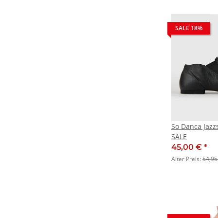
SALE 18%
So Danca Jazz
SALE
45,00 €
*
Alter Preis:
54,95