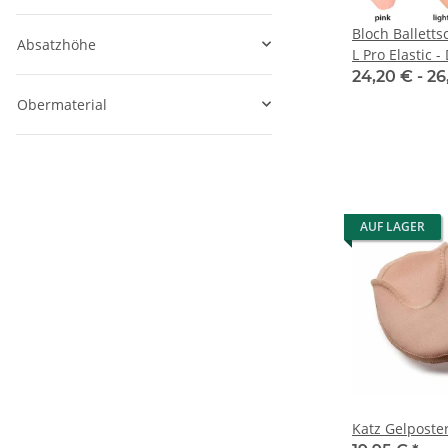
Bloch Ballett
Absatzhöhe
L Pro Elastic 
24,20 € -
26
Obermaterial
AUF LAGER
Katz Gelposte