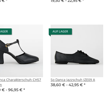
5 €
*
19,50 € -
22,95 €
*
LAGER
AUF LAGER
nca Charakterschuh CH57
So Danca Jazzschuh JZE09 A
n
38,60 € -
42,95 €
*
0 € -
96,95 €
*