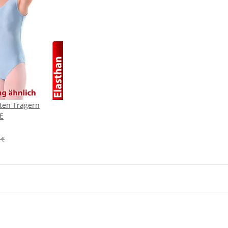
iten Trägern
LE
 €