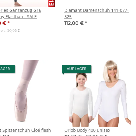
ries Ganzanzug G16
Diamant Damenschuh 141-077-
y Elasthan - SALE
525
0 €
*
112,00 €
*
reis:
50,96 €
LAGER
AUF LAGER
t Spitzenschuh Cloé flesh
Orlob Body 400 unisex