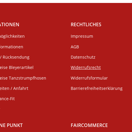
ATIONEN
RECHTLICHES
öglichkeiten
Impressum
formationen
AGB
/ Rücksendung
Datenschutz
eise Bleyerartikel
Widerrufsrecht
weise Tanzstrumpfhosen
Widerrufsformular
iten / Anfahrt
Barrierefreiheitserklärung
ance-Fit
r
NE PUNKT
FAIRCOMMERCE