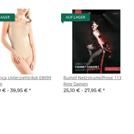
LAGER
AUF LAGER
nca Unterziehtrikot E8099
Rumpf Netzstrumpfhose 113
n
Rete Damen
0 € -
39,95 €
*
25,10 € -
27,95 €
*