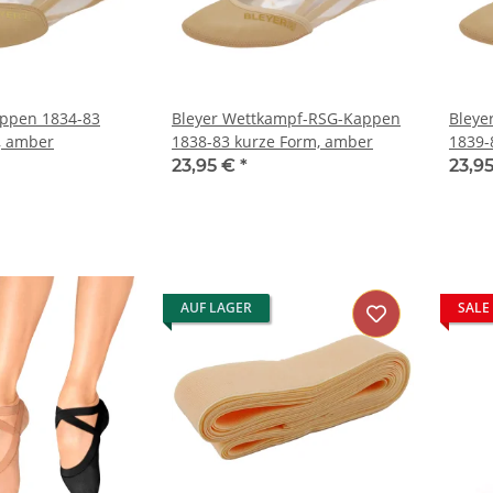
appen 1834-83
Bleyer Wettkampf-RSG-Kappen
Bleye
, amber
1838-83 kurze Form, amber
1839-
23,95 €
*
23,9
AUF LAGER
SALE