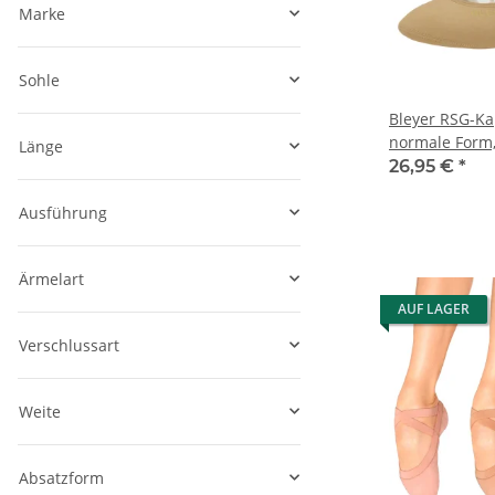
Marke
Sohle
Bleyer RSG-K
normale Form
Länge
26,95 €
*
Ausführung
Ärmelart
AUF LAGER
Verschlussart
Weite
Absatzform