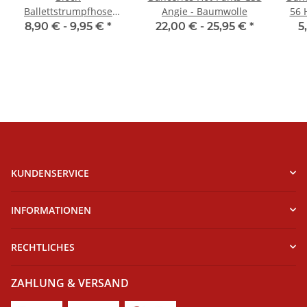
Ballettstrumpfhose
Angie - Baumwolle
56 
T0981 Footed Tight
8,90 € -
9,95 €
*
22,00 € -
25,95 €
*
5
KUNDENSERVICE
INFORMATIONEN
RECHTLICHES
ZAHLUNG & VERSAND