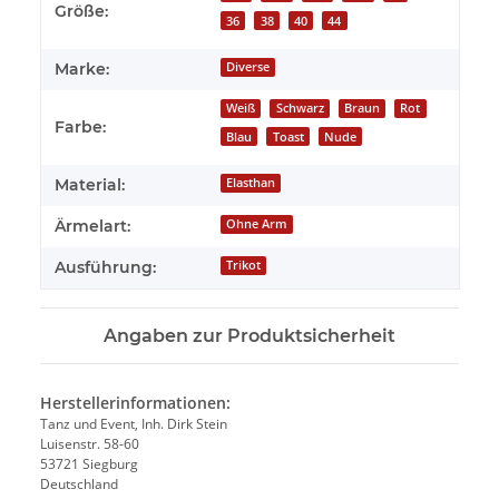
Größe:
36
38
40
44
Marke:
Diverse
Weiß
Schwarz
Braun
Rot
Farbe:
Blau
Toast
Nude
Material:
Elasthan
Ärmelart:
Ohne Arm
Ausführung:
Trikot
Angaben zur Produktsicherheit
Herstellerinformationen:
Tanz und Event, Inh. Dirk Stein
Luisenstr. 58-60
53721 Siegburg
Deutschland