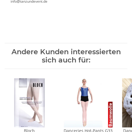
info@tanzundevent.de
Andere Kunden interessierten
sich auch für:
Bloch
Danceries Hot-Pants G33
Danc