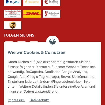
FOLGEN SIE UNS
Wie wir Cookies & Co nutzen
DER GRÜNE PUNKT
Durch Klicken auf „Alle akzeptieren“ gestatten Sie den
Wir tragen Verantwortung und erfüllen unsere
Einsatz folgender Dienste auf unserer Website: Technisch
Pflichten zur Systembeteiligung nach dem
notwendig, ReCaptcha, Doofinder, Google Analytics,
Verpackungsgesetz.
Google Ads, Google Tag Manager, Brevo. Sie können die
Einstellung jederzeit ändern (Fingerabdruck-Icon links
unten). Weitere Details finden Sie unter
Konfigurieren
und
FAIRCOMMERCE
in unserer
Datenschutzerklärung
.
Impressum
|
Datenschutz