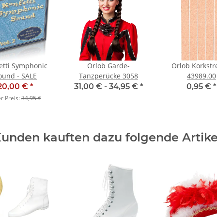
etti Symphonic
Orlob Garde-
Orlob Korkstr
ound - SALE
Tanzperücke 3058
43989.00
20,00 €
*
31,00 € -
34,95 €
*
0,95 €
*
er Preis:
34,95 €
unden kauften dazu folgende Artike