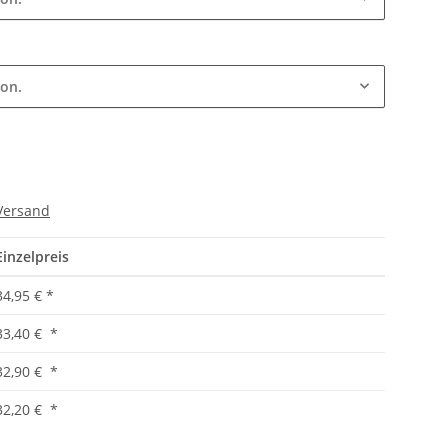
ion.
Versand
Einzelpreis
34,95 €
*
33,40 €
*
32,90 €
*
32,20 €
*