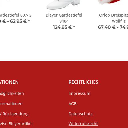
rdestiefel 807-G
Bleyer Gardestiefel
Orlob Dreispit
9484
Wollfilz
0 € -
62,95 €
*
124,95 €
*
67,40 € -
74,
ATIONEN
RECHTLICHES
öglichkeiten
Impressum
formationen
AGB
/ Rücksendung
Datenschutz
eise Bleyerartikel
Widerrufsrecht