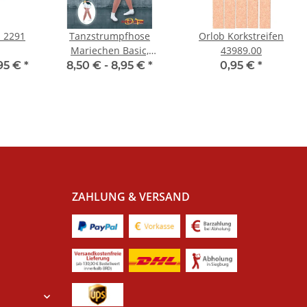
z 2291
Tanzstrumpfhose
Orlob Korkstreifen
Mariechen Basic,
43989.00
Kinder- &
95 €
*
8,50 € -
8,95 €
*
0,95 €
*
Erwachsenengrößen,
Toast
ZAHLUNG & VERSAND