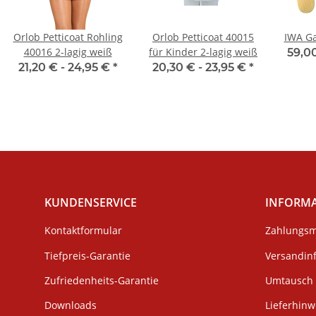
Orlob Petticoat Rohling
Orlob Petticoat 40015
IWA Ga
40016 2-lagig weiß
für Kinder 2-lagig weiß
59,0
21,20 € -
24,95 €
*
20,30 € -
23,95 €
*
KUNDENSERVICE
INFORM
Kontaktformular
Zahlungsm
Tiefpreis-Garantie
Versandin
Zufriedenheits-Garantie
Umtausch 
Downloads
Lieferhinw