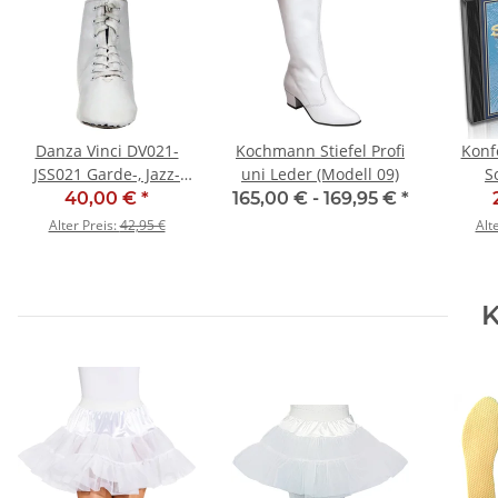
Danza Vinci DV021-
Kochmann Stiefel Profi
Konf
JSS021 Garde-, Jazz-
uni Leder (Modell 09)
S
und Tanzstiefel - SALE
40,00 €
*
165,00 € -
169,95 €
*
Alter Preis:
42,95 €
Alt
K