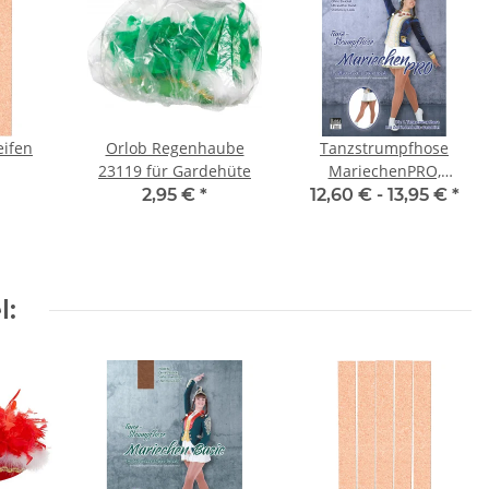
eifen
Orlob Regenhaube
Tanzstrumpfhose
23119 für Gardehüte
MariechenPRO,
Erwachsenengrößen,
2,95 €
*
12,60 € -
13,95 €
*
Toast
l: