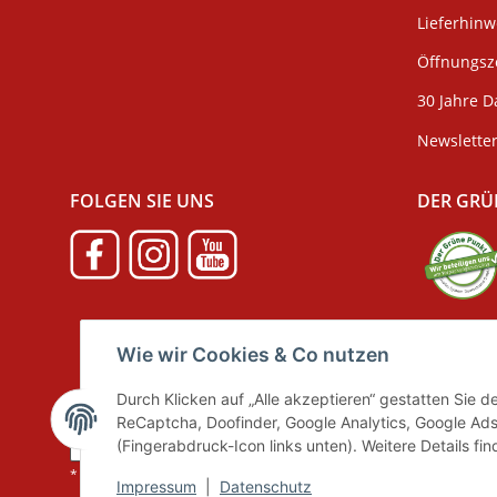
Lieferhin
Öffnungsze
30 Jahre D
Newslette
FOLGEN SIE UNS
DER GRÜ
Verpackun
Wie wir Cookies & Co nutzen
Durch Klicken auf „Alle akzeptieren“ gestatten Sie 
ReCaptcha, Doofinder, Google Analytics, Google Ads
Vertrag widerrufen
(Fingerabdruck-Icon links unten). Weitere Details fi
* Alle Preise inkl. gesetzlicher MwSt., zzgl.
Versand
Impressum
|
Datenschutz