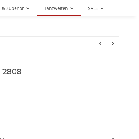
s & Zubehör
Tanzwelten
SALE
t 2808
ion.