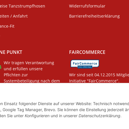
weise Tanzstrumpfhosen
Widerrufsformular
iten / Anfahrt
Barrierefreiheitserklärung
ance-Fit
r
NE PUNKT
FAIRCOMMERCE
Wir tragen Verantwortung
und erfüllen unsere
Pflichten zur
Wir sind seit 04.12.2015 Mitgli
Systembeteiligung nach dem
Initiative "FairCommerce".
gsgesetz.
den Einsatz folgender Dienste auf unserer Website: Technisch notwend
, Google Tag Manager, Brevo. Sie können die Einstellung jederzeit ä
nden Sie unter
Konfigurieren
und in unserer
Datenschutzerklärung
.