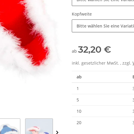
Kopfweite
Bitte wählen Sie eine Variat
32,20 €
ab
inkl. gesetzlicher MwSt. , zzgl.
ab
1
5
10
20