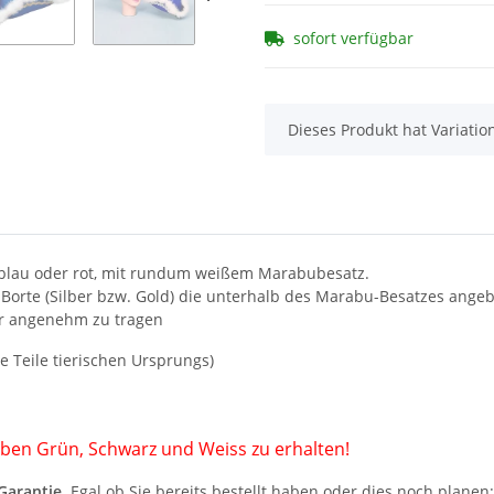
sofort verfügbar
x
Dieses Produkt hat Variatio
in blau oder rot, mit rundum weißem Marabubesatz.
Borte (Silber bzw. Gold) die unterhalb des Marabu-Besatzes angebr
ehr angenehm zu tragen
le Teile tierischen Ursprungs)
rben Grün, Schwarz und Weiss zu erhalten!
-Garantie
. Egal ob Sie bereits bestellt haben oder dies noch planen