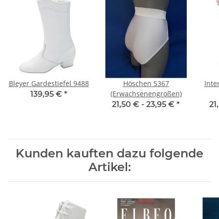
Bleyer Gardestiefel 9488
Höschen 5367
Int
(Erwachsenengrößen)
139,95 €
*
21,50 € -
23,95 €
*
21
Kunden kauften dazu folgende
Artikel: