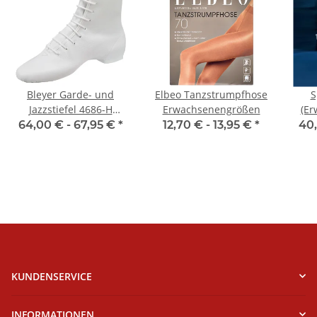
Bleyer Garde- und
Elbeo Tanzstrumpfhose
S
Jazzstiefel 4686-H
Erwachsenengrößen
(Er
Ellington (normalhoher
64,00 € -
67,95 €
*
12,70 € -
13,95 €
*
40,
Schaft)
KUNDENSERVICE
INFORMATIONEN