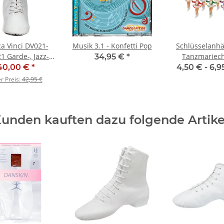
a Vinci DV021-
Musik 3.1 - Konfetti Pop
Schlüsselanh
1 Garde-, Jazz-
Tanzmariec
34,95 €
*
nzstiefel - SALE
40,00 €
*
4,50 € -
6,9
er Preis:
42,95 €
unden kauften dazu folgende Artike