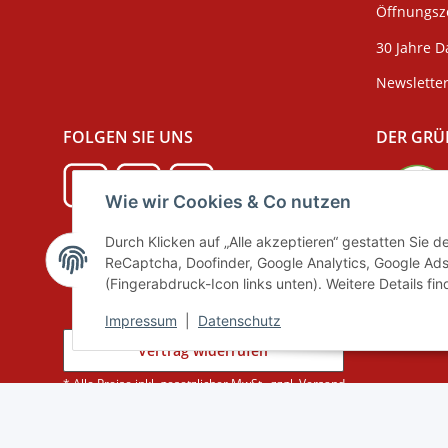
Öffnungsze
30 Jahre D
Newslette
FOLGEN SIE UNS
DER GRÜ
Wie wir Cookies & Co nutzen
Durch Klicken auf „Alle akzeptieren“ gestatten Sie 
Verpackun
ReCaptcha, Doofinder, Google Analytics, Google Ads
(Fingerabdruck-Icon links unten). Weitere Details fi
Impressum
|
Datenschutz
Vertrag widerrufen
* Alle Preise inkl. gesetzlicher MwSt., zzgl.
Versand