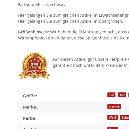
Farbe:
weiß, rot, schwarz
Hier gelangen Sie zum gleichen Artikel in
Erwachseneng
Hier gelangen Sie zum gleichen Artikel in
Übergrößen
.
Größenhinweis:
Wir haben die Erfahrung gemacht, dass di
Wir empfehlen Ihnen daher, diese Spitzenhose eine Numm
Für diesen Artikel gilt unsere
Tiefpreis
garantiert noch unter dem Preis der M
Produkteigenschaft
Wert
128
152
Größe:
Marke:
Fischer
Weiß
Schw
Farbe: