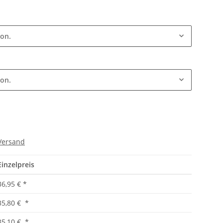
ion.
ion.
Versand
Einzelpreis
36,95 €
*
35,80 €
*
35,10 €
*