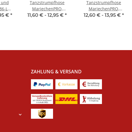
- und
Tanzstrumpfhose
Tanzstrumpfhose
86-L
MariechenPRO,
MariechenPRO,
driger
Kindergrößen, Toast
Erwachsenengrößen,
95 €
*
11,60 € -
12,95 €
*
12,60 € -
13,95 €
*
Toast
ZAHLUNG & VERSAND