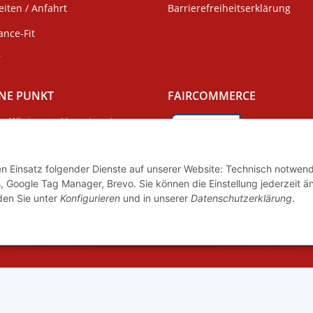
iten / Anfahrt
Barrierefreiheitserklärung
ance-Fit
r
NE PUNKT
FAIRCOMMERCE
Wir tragen Verantwortung
und erfüllen unsere
Pflichten zur
Wir sind seit 04.12.2015 Mitgli
Systembeteiligung nach dem
Initiative "FairCommerce".
den Einsatz folgender Dienste auf unserer Website: Technisch notwend
gsgesetz.
, Google Tag Manager, Brevo. Sie können die Einstellung jederzeit ä
nden Sie unter
Konfigurieren
und in unserer
Datenschutzerklärung
.
© Dance-Fit by Tanz und Event