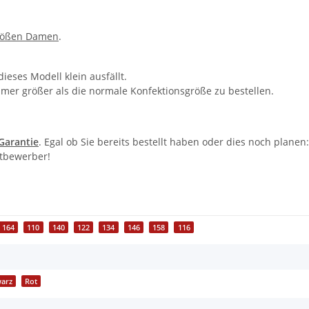
rößen Damen
.
eses Modell klein ausfällt.
er größer als die normale Konfektionsgröße zu bestellen.
-Garantie
. Egal ob Sie bereits bestellt haben oder dies noch plane
itbewerber!
164
110
140
122
134
146
158
116
arz
Rot