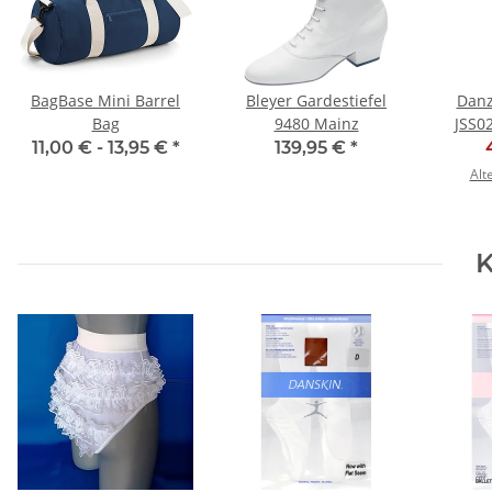
BagBase Mini Barrel
Bleyer Gardestiefel
Danz
Bag
9480 Mainz
JSS02
und Ta
11,00 € -
13,95 €
*
139,95 €
*
Alt
K