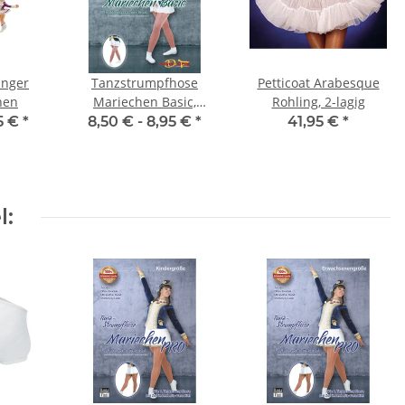
änger
Tanzstrumpfhose
Petticoat Arabesque
hen
Mariechen Basic,
Rohling, 2-lagig
Kinder- &
5 €
*
8,50 € -
8,95 €
*
41,95 €
*
Erwachsenengrößen,
Toast
l: