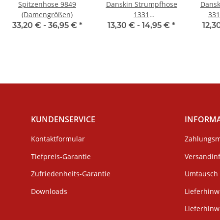
Spitzenhose 9849
Danskin Strumpfhose
Dansk
(Damengrößen)
1331
331
Erwachsenengröße
33,20 € -
36,95 €
*
13,30 € -
14,95 €
*
12,3
KUNDENSERVICE
INFORM
Kontaktformular
Zahlungsm
Tiefpreis-Garantie
Versandin
Zufriedenheits-Garantie
Umtausch 
Downloads
Lieferhinw
Lieferhin