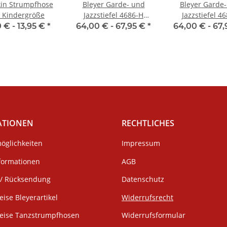
in Strumpfhose
Bleyer Garde- und
Bleyer Garde
 Kindergröße
Jazzstiefel 4686-H
Jazzstiefel 46
Ellington (normalhoher
Ellington (nie
0 € -
13,95 €
*
64,00 € -
67,95 €
*
64,00 € -
67,
Schaft)
Schaft)
ATIONEN
RECHTLICHES
öglichkeiten
Impressum
formationen
AGB
/ Rücksendung
Datenschutz
eise Bleyerartikel
Widerrufsrecht
weise Tanzstrumpfhosen
Widerrufsformular