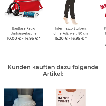
BagBase Retro
Intermezzo Stulpen,
K
Umhängetasche
ohne Fuß, weit, 80 cm
10,00 € -
14,95 €
*
15,20 € -
16,95 €
*
Kunden kauften dazu folgende
Artikel: