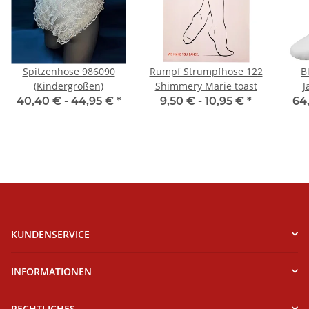
Spitzenhose 986090
Rumpf Strumpfhose 122
B
(Kindergrößen)
Shimmery Marie toast
J
Ell
40,40 € -
44,95 €
*
9,50 € -
10,95 €
*
64
KUNDENSERVICE
INFORMATIONEN
RECHTLICHES