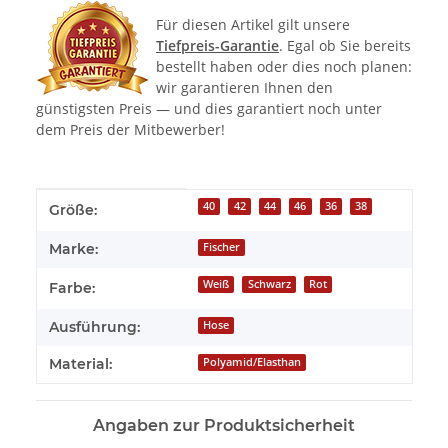
Für diesen Artikel gilt unsere
Tiefpreis-Garantie
. Egal ob Sie bereits
bestellt haben oder dies noch planen:
wir garantieren Ihnen den
günstigsten Preis — und dies garantiert noch unter
dem Preis der Mitbewerber!
Produkteigenschaft
Wert
40
42
44
46
36
38
Größe:
Marke:
Fischer
Weiß
Schwarz
Rot
Farbe:
Ausführung:
Hose
Material:
Polyamid/Elasthan
Angaben zur Produktsicherheit