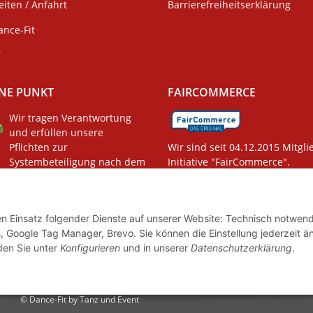
iten / Anfahrt
Barrierefreiheitserklärung
ance-Fit
r
NE PUNKT
FAIRCOMMERCE
Wir tragen Verantwortung
und erfüllen unsere
Pflichten zur
Wir sind seit 04.12.2015 Mitgli
Systembeteiligung nach dem
Initiative "FairCommerce".
gsgesetz.
den Einsatz folgender Dienste auf unserer Website: Technisch notwend
, Google Tag Manager, Brevo. Sie können die Einstellung jederzeit ä
nden Sie unter
Konfigurieren
und in unserer
Datenschutzerklärung
.
© Dance-Fit by Tanz und Event