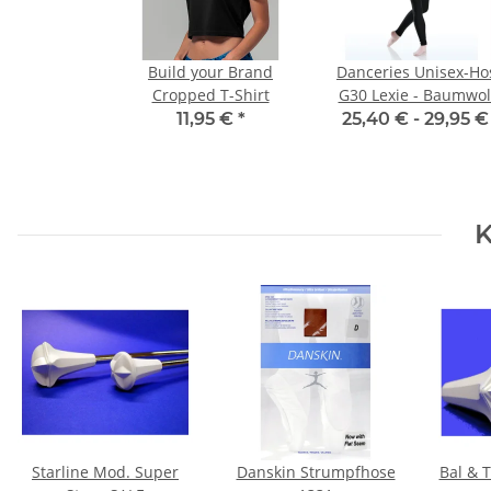
Build your Brand
Danceries Unisex-Ho
Cropped T-Shirt
G30 Lexie - Baumwol
11,95 €
*
25,40 € -
29,95 
K
Starline Mod. Super
Danskin Strumpfhose
Bal & T