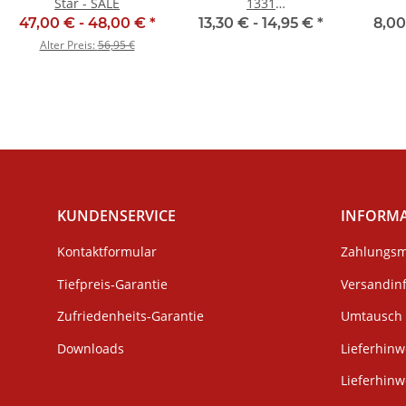
Star - SALE
1331
Erwachsenengröße
47,00 € -
48,00 €
*
13,30 € -
14,95 €
*
8,00
Alter Preis:
56,95 €
KUNDENSERVICE
INFORM
Kontaktformular
Zahlungsm
Tiefpreis-Garantie
Versandin
Zufriedenheits-Garantie
Umtausch 
Downloads
Lieferhinw
Lieferhin