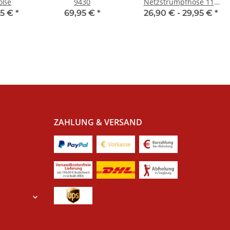
öße
9430
Netzstrumpfhose 111
Fishnet Tight - Damen
95 €
*
69,95 €
*
26,90 € -
29,95 €
*
ZAHLUNG & VERSAND