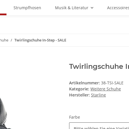
Strumpfhosen
Musik & Literatur
Accessoire
chuhe
Twirlingschuhe In-Step - SALE
Twirlingschuhe I
Artikelnummer:
38-TSI-SALE
Kategorie:
Weitere Schuhe
Hersteller:
Starline
Farbe
Bitte wählen Sie eine Variat