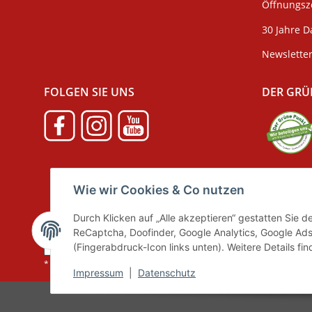
Öffnungsze
30 Jahre D
Newslette
FOLGEN SIE UNS
DER GRÜ
Verpackun
Wie wir Cookies & Co nutzen
Durch Klicken auf „Alle akzeptieren“ gestatten Sie 
ReCaptcha, Doofinder, Google Analytics, Google Ads
Vertrag widerrufen
(Fingerabdruck-Icon links unten). Weitere Details fi
* Alle Preise inkl. gesetzlicher MwSt., zzgl.
Versand
Impressum
|
Datenschutz