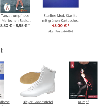
Tanzstrumpfhose
Starline Mod. Starlite
Mariechen Basic,
mit grünen Kartuschen
Kinder- &
- SALE
8,50 € -
8,95 €
*
45,00 €
*
Erwachsenengrößen,
Alter Preis:
54,95 €
Toast
l:
pfhose
Bleyer Gardestiefel
Rumpf