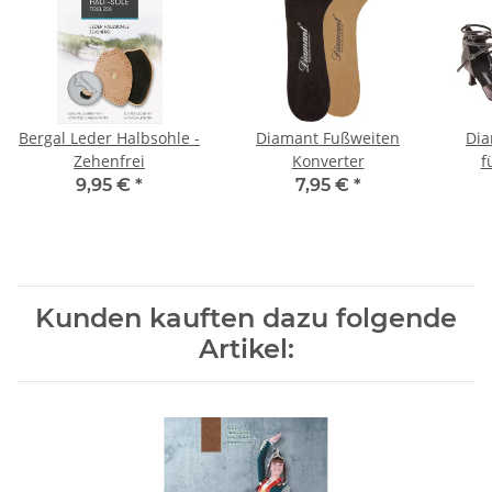
Bergal Leder Halbsohle -
Diamant Fußweiten
Dia
Zehenfrei
Konverter
f
9,95 €
*
7,95 €
*
Kunden kauften dazu folgende
Artikel: