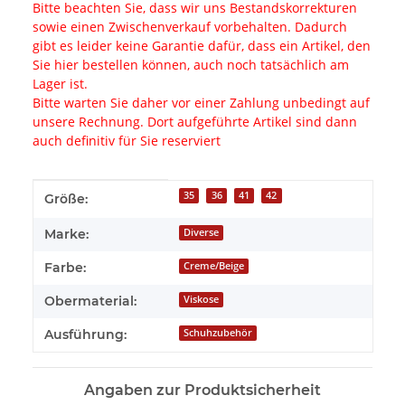
Bitte beachten Sie, dass wir uns Bestandskorrekturen
sowie einen Zwischenverkauf vorbehalten. Dadurch
gibt es leider keine Garantie dafür, dass ein Artikel, den
Sie hier bestellen können, auch noch tatsächlich am
Lager ist.
Bitte warten Sie daher vor einer Zahlung unbedingt auf
unsere Rechnung. Dort aufgeführte Artikel sind dann
auch definitiv für Sie reserviert
Produkteigenschaft
Wert
35
36
41
42
Größe:
Marke:
Diverse
Farbe:
Creme/Beige
Obermaterial:
Viskose
Ausführung:
Schuhzubehör
Angaben zur Produktsicherheit