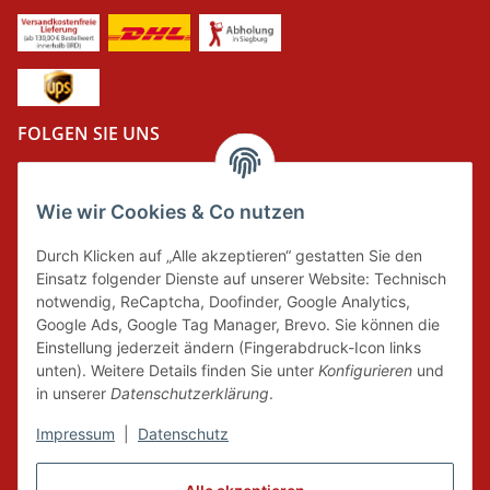
FOLGEN SIE UNS
Wie wir Cookies & Co nutzen
DER GRÜNE PUNKT
Durch Klicken auf „Alle akzeptieren“ gestatten Sie den
Wir tragen Verantwortung und erfüllen unsere
Einsatz folgender Dienste auf unserer Website: Technisch
Pflichten zur Systembeteiligung nach dem
notwendig, ReCaptcha, Doofinder, Google Analytics,
Verpackungsgesetz.
Google Ads, Google Tag Manager, Brevo. Sie können die
Einstellung jederzeit ändern (Fingerabdruck-Icon links
unten). Weitere Details finden Sie unter
Konfigurieren
und
FAIRCOMMERCE
in unserer
Datenschutzerklärung
.
Impressum
|
Datenschutz
Wir sind seit 04.12.2015 Mitglied der Initiative