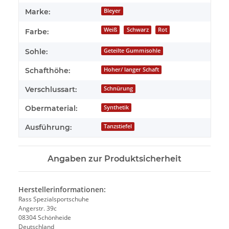
Marke:
Bleyer
Weiß
Schwarz
Rot
Farbe:
Sohle:
Geteilte Gummisohle
Schafthöhe:
Hoher/ langer Schaft
Verschlussart:
Schnürung
Obermaterial:
Synthetik
Ausführung:
Tanzstiefel
Angaben zur Produktsicherheit
Herstellerinformationen:
Rass Spezialsportschuhe
Angerstr. 39c
08304 Schönheide
Deutschland