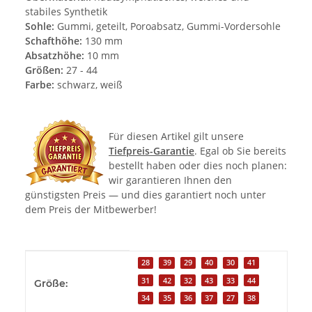
stabiles Synthetik
Sohle:
Gummi, geteilt, Poroabsatz, Gummi-Vordersohle
Schafthöhe:
130 mm
Absatzhöhe:
10 mm
Größen:
27 - 44
Farbe:
schwarz, weiß
Für diesen Artikel gilt unsere
Tiefpreis-Garantie
. Egal ob Sie bereits
bestellt haben oder dies noch planen:
wir garantieren Ihnen den
günstigsten Preis — und dies garantiert noch unter
dem Preis der Mitbewerber!
Produkteigenschaft
Wert
28
39
29
40
30
41
31
42
32
43
33
44
Größe:
34
35
36
37
27
38