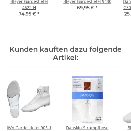
Bleyer Gardestiefel
Bleyer Gardestiefel 9430
Dan
4622-H
G30
69,95 €
*
74,95 €
*
25
Kunden kauften dazu folgende
Artikel:
IWA Gardestiefel 905-1
Danskin Strumpfhose
B