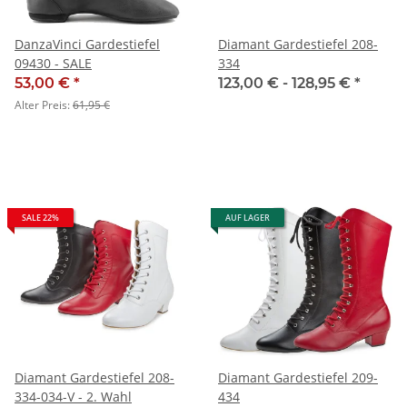
DanzaVinci Gardestiefel
Diamant Gardestiefel 208-
09430 - SALE
334
53,00 €
*
123,00 € -
128,95 €
*
Alter Preis:
61,95 €
SALE 22%
AUF LAGER
Diamant Gardestiefel 208-
Diamant Gardestiefel 209-
334-034-V - 2. Wahl
434