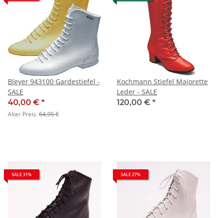
Bleyer 943100 Gardestiefel -
Kochmann Stiefel Majorette
SALE
Leder - SALE
40,00 €
*
120,00 €
*
Alter Preis:
64,95 €
SALE 31%
SALE 27%