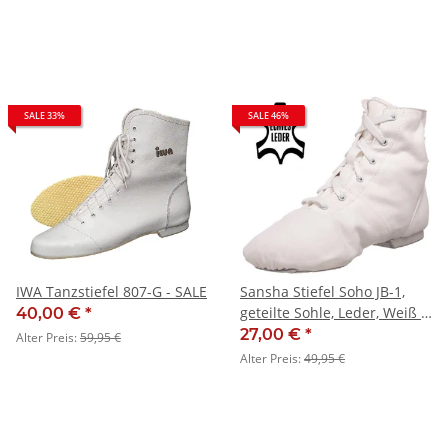
SALE 33%
SALE 46%
IWA Tanzstiefel 807-G - SALE
Sansha Stiefel Soho JB-1,
geteilte Sohle, Leder, Weiß -
40,00 €
*
SALE
27,00 €
*
Alter Preis:
59,95 €
Alter Preis:
49,95 €