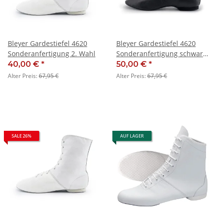
Bleyer Gardestiefel 4620
Bleyer Gardestiefel 4620
Sonderanfertigung 2. Wahl
Sonderanfertigung schwarz
mit schwarzer Sohle
40,00 €
*
50,00 €
*
Alter Preis:
67,95 €
Alter Preis:
67,95 €
SALE 26%
AUF LAGER