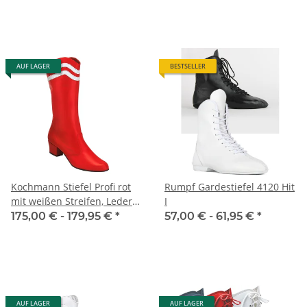
AUF LAGER
BESTSELLER
Kochmann Stiefel Profi rot
Rumpf Gardestiefel 4120 Hit
mit weißen Streifen, Leder
I
(Modell 06)
175,00 € -
179,95 €
*
57,00 € -
61,95 €
*
AUF LAGER
AUF LAGER