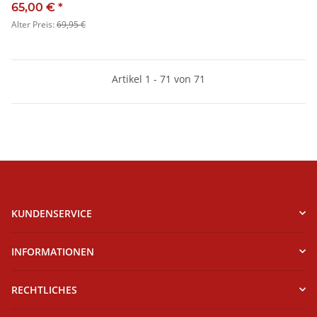
(mittelhoher Schaft) blau -
65,00 €
*
SALE
Alter Preis:
69,95 €
Artikel 1 - 71 von 71
KUNDENSERVICE
INFORMATIONEN
RECHTLICHES