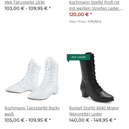
IWA Tanzstiefel 2030
Kochmann Stiefel Profi rot
mit weißen Streifen Leder -
103,00 € -
109,95 €
*
SALE
120,00 €
*
Alter Preis:
179,95 €
AUF LAGER
Kochmann Tanzstiefel Rocky
Rumpf Stiefel 8940 Miami
weiß
(Majorette) Leder
105,00 € -
109,95 €
*
140,00 € -
149,95 €
*