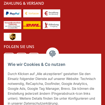
ZAHLUNG & VERSAND
FOLGEN SIE UNS
Wie wir Cookies & Co nutzen
DER GRÜNE PUNKT
Durch Klicken auf „Alle akzeptieren“ gestatten Sie den
Wir tragen Verantwortung und erfüllen unsere
Einsatz folgender Dienste auf unserer Website: Technisch
Pflichten zur Systembeteiligung nach dem
notwendig, ReCaptcha, Doofinder, Google Analytics,
Verpackungsgesetz.
Google Ads, Google Tag Manager, Brevo. Sie können die
Einstellung jederzeit ändern (Fingerabdruck-Icon links
unten). Weitere Details finden Sie unter
Konfigurieren
und
FAIRCOMMERCE
in unserer
Datenschutzerklärung
.