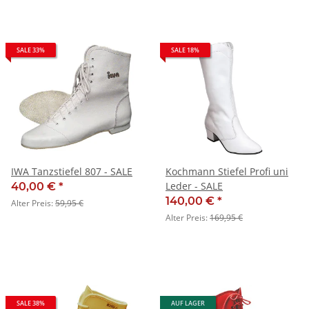
SALE 33%
SALE 18%
IWA Tanzstiefel 807 - SALE
Kochmann Stiefel Profi uni
Leder - SALE
40,00 €
*
140,00 €
*
Alter Preis:
59,95 €
Alter Preis:
169,95 €
SALE 38%
AUF LAGER