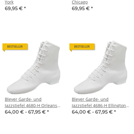
York
Chicago
69,95 €
*
69,95 €
*
BESTSELLER
BESTSELLER
Bleyer Garde- und
Bleyer Garde- und
Jazzstiefel 4680-H Orleans
Jazzstiefel 4686-H Ellington
(normalhoher Schaft)
(normalhoher Schaft)
64,00 € -
67,95 €
*
64,00 € -
67,95 €
*