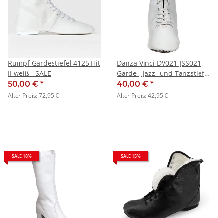
Rumpf Gardestiefel 4125 Hit
Danza Vinci DV021-JSS021
II weiß - SALE
Garde-, Jazz- und Tanzstiefel
- SALE
50,00 €
*
40,00 €
*
Alter Preis:
72,95 €
Alter Preis:
42,95 €
SALE 18%
SALE 15%