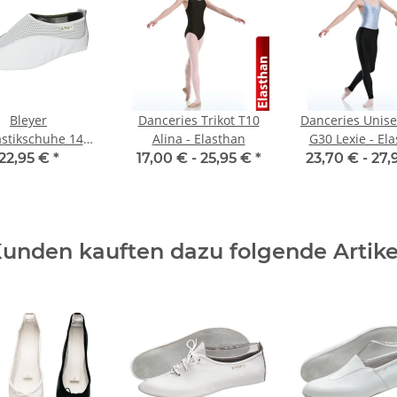
Bleyer
Danceries Trikot T10
Danceries Unis
stikschuhe 1445
Alina - Elasthan
G30 Lexie - El
Rondo-L
22,95 €
*
17,00 € -
25,95 €
*
23,70 € -
27,
unden kauften dazu folgende Artike