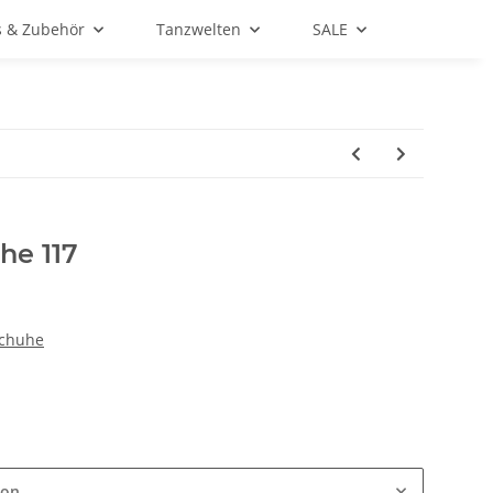
s & Zubehör
Tanzwelten
SALE
he 117
schuhe
ion.