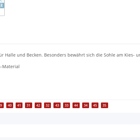
 für Halle und Becken. Besonders bewährt sich die Sohle am Kies- u
-Material
39
40
41
31
42
32
43
33
44
34
45
35