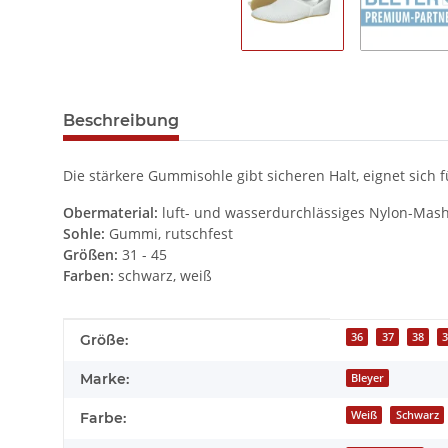
Beschreibung
Die stärkere Gummisohle gibt sicheren Halt, eignet sich
Obermaterial:
luft- und wasserdurchlässiges Nylon-Mash
Sohle:
Gummi, rutschfest
Größen:
31 - 45
Farben:
schwarz, weiß
Produkteigenschaft
Wert
36
37
38
Größe:
Marke:
Bleyer
Weiß
Schwarz
Farbe: