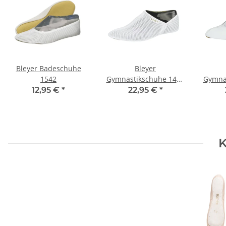
Bleyer Badeschuhe
Bleyer
1542
Gymnastikschuhe 1433
Gymna
Comforto
12,95 €
*
22,95 €
*
K