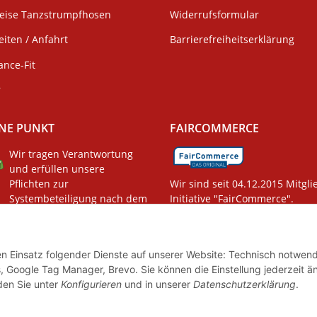
weise Tanzstrumpfhosen
Widerrufsformular
iten / Anfahrt
Barrierefreiheitserklärung
ance-Fit
r
NE PUNKT
FAIRCOMMERCE
Wir tragen Verantwortung
und erfüllen unsere
Pflichten zur
Wir sind seit 04.12.2015 Mitgli
Systembeteiligung nach dem
Initiative "FairCommerce".
gsgesetz.
den Einsatz folgender Dienste auf unserer Website: Technisch notwend
, Google Tag Manager, Brevo. Sie können die Einstellung jederzeit ä
nden Sie unter
Konfigurieren
und in unserer
Datenschutzerklärung
.