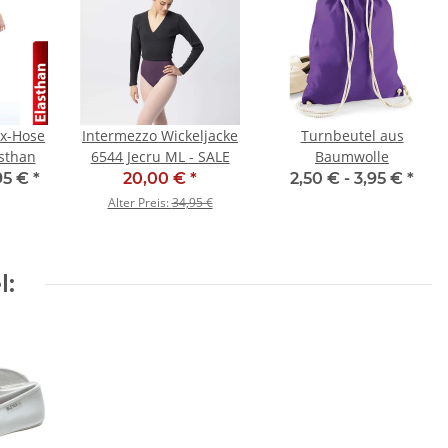
ex-Hose
Intermezzo Wickeljacke
Turnbeutel aus
asthan
6544 Jecru ML - SALE
Baumwolle
95 €
*
20,00 €
*
2,50 € -
3,95 €
*
Alter Preis:
34,95 €
l: