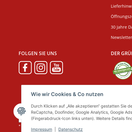
Lieferhin
Öffnungsze
30 Jahre D
Newslette
FOLGEN SIE UNS
DER GRÜ
Verpackun
Wie wir Cookies & Co nutzen
Durch Klicken auf „Alle akzeptieren“ gestatten Sie 
ReCaptcha, Doofinder, Google Analytics, Google Ads
Vertrag widerrufen
(Fingerabdruck-Icon links unten). Weitere Details fi
* Alle Preise inkl. gesetzlicher MwSt., zzgl.
Versand
Impressum
|
Datenschutz