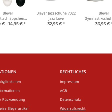
Bleyer
Bleyer Jazzschuhe 7322
Bleyer
ettschläppchen
Jazz-Love
Gymnastikschuh
613 Danzina
Hamburg
0 € -
14,95 €
*
32,95 €
*
36,95 €
ATIONEN
RECHTLICHES
öglichkeiten
Impressum
formationen
AGB
/ Rücksendung
Datenschutz
eise Bleyerartikel
Widerrufsrecht