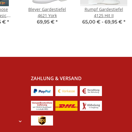
hose
Bleyer Gardestiefel
Rumpf Gardestiefel
sic,
4621 York
4125 Hit II
5 €
*
69,95 €
*
65,00 € -
69,95 €
*
ößen,
ZAHLUNG & VERSAND