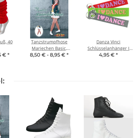
uß, 40
Tanzstrumpfhose
Danza Vinci
Mariechen Basic,
Schlüsselanhänger I
Kinder- &
"LOVE" Dance
5 €
*
8,50 € -
8,95 €
*
4,95 €
*
Erwachsenengrößen,
Toast
l: