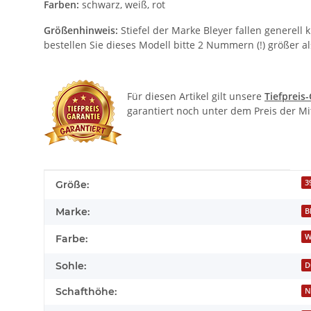
Farben:
schwarz, weiß, rot
Größenhinweis:
Stiefel der Marke Bleyer fallen generell k
bestellen Sie dieses Modell bitte 2 Nummern (!) größer a
Für diesen Artikel gilt unsere
Tiefpreis
garantiert noch unter dem Preis der M
Produkteigenschaft
Wert
3
Größe:
Marke:
B
W
Farbe:
Sohle:
D
Schafthöhe:
N