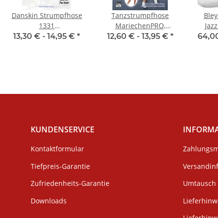
Danskin Strumpfhose
Tanzstrumpfhose
Bley
1331
MariechenPRO,
Jazz
Erwachsenengröße
Erwachsenengrößen,
Elling
13,30 € -
14,95 €
*
12,60 € -
13,95 €
*
64,0
Toast
KUNDENSERVICE
INFORM
Kontaktformular
Zahlungsm
Tiefpreis-Garantie
Versandin
Zufriedenheits-Garantie
Umtausch 
Downloads
Lieferhinw
Lieferhin