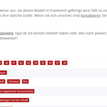
leiner aus. Da dieses Modell in Frankreich gefertigt wird, fällt es
ls Ihre übliche Größe. Wenn Sie sich unsicher sind
kontaktieren
Sie
-Garantie
. Egal ob Sie bereits bestellt haben oder dies noch plane
itbewerber!
9
40
41
42
43
34
35
36
37
38
leyer
eiß
Schwarz
Rot
urchgehende Gummisohle
iedriger/ kurzer Schaft