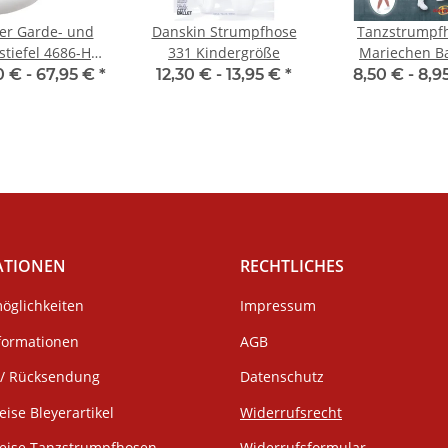
er Garde- und
Danskin Strumpfhose
Tanzstrumpf
stiefel 4686-H
331 Kindergröße
Mariechen Ba
ton (normalhoher
Kinder- &
0 € -
67,95 €
*
12,30 € -
13,95 €
*
8,50 € -
8,9
Schaft)
Erwachsenengr
Toast
ATIONEN
RECHTLICHES
öglichkeiten
Impressum
formationen
AGB
/ Rücksendung
Datenschutz
eise Bleyerartikel
Widerrufsrecht
weise Tanzstrumpfhosen
Widerrufsformular