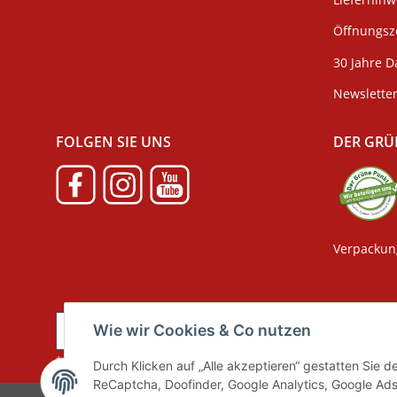
Öffnungsze
30 Jahre D
Newslette
FOLGEN SIE UNS
DER GRÜ
Verpackun
Wie wir Cookies & Co nutzen
Vertrag widerrufen
* Alle Preise inkl. gesetzlicher MwSt., zzgl.
Versand
Durch Klicken auf „Alle akzeptieren“ gestatten Sie 
ReCaptcha, Doofinder, Google Analytics, Google Ads