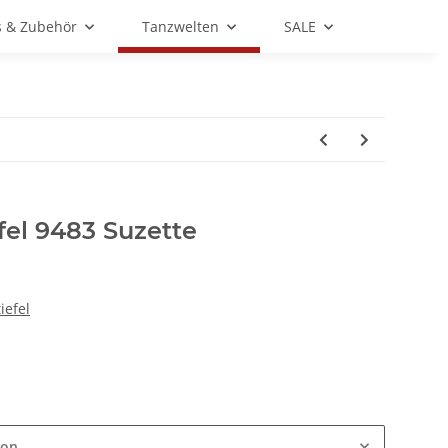
s & Zubehör
Tanzwelten
SALE
fel 9483 Suzette
iefel
ion.