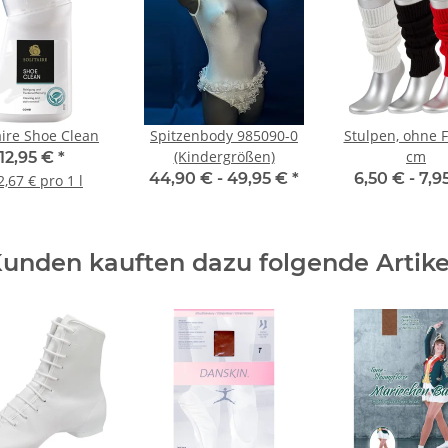
aire Shoe Clean
Spitzenbody 985090-0
Stulpen, ohne F
(Kindergrößen)
cm
12,95 €
*
44,90 € -
49,95 €
*
6,50 € -
7,9
2,67 € pro 1 l
unden kauften dazu folgende Artike