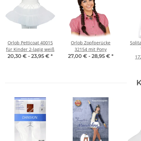
Orlob Petticoat 40015
Orlob Zopfperücke
Solit
für Kinder 2-lagig weiß
32154 mit Pony
20,30 € -
23,95 €
*
27,00 € -
28,95 €
*
17
K