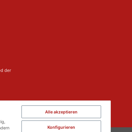
ed der
Alle akzeptieren
ig,
Konfigurieren
ndern