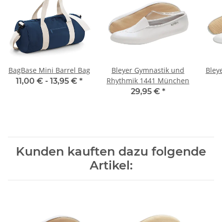
BagBase Mini Barrel Bag
Bleyer Gymnastik und
Bley
Rhythmik 1441 München
11,00 € -
13,95 €
*
29,95 €
*
Kunden kauften dazu folgende
Artikel: