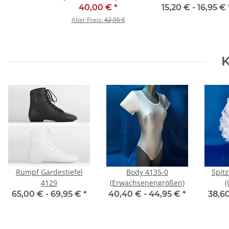
und Tanzstiefel - SALE
40,00 €
*
15,20 € -
16,95 €
Alter Preis:
42,95 €
K
Rumpf Gardestiefel
Body 4135-0
Spit
4129
(Erwachsenengrößen)
(
65,00 € -
69,95 €
*
40,40 € -
44,95 €
*
38,6