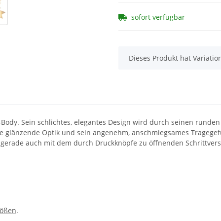
sofort verfügbar
x
Dieses Produkt hat Variatio
m-Body. Sein schlichtes, elegantes Design wird durch seinen runde
eine glänzende Optik und sein angenehm, anschmiegsames Tragegef
h gerade auch mit dem durch Druckknöpfe zu öffnenden Schrittvers
rößen
.