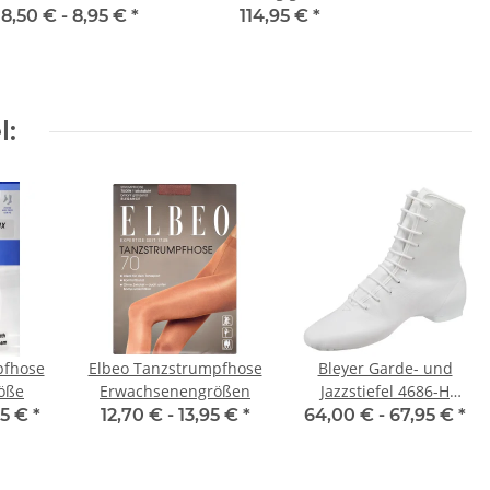
Kinder- &
8,50 € -
8,95 €
*
114,95 €
*
Erwachsenengrößen,
Toast
l:
pfhose
Elbeo Tanzstrumpfhose
Bleyer Garde- und
öße
Erwachsenengrößen
Jazzstiefel 4686-H
Ellington (normalhoher
95 €
*
12,70 € -
13,95 €
*
64,00 € -
67,95 €
*
Schaft)