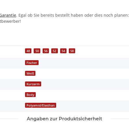
-Garantie
. Egal ob Sie bereits bestellt haben oder dies noch plane
itbewerber!
48
50
56
52
54
58
Fischer
Weiß
Kurzarm
Body
Polyamid/Elasthan
Angaben zur Produktsicherheit