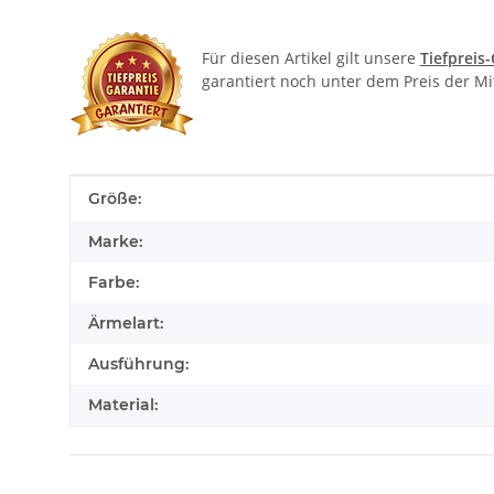
Für diesen Artikel gilt unsere
Tiefpreis
garantiert noch unter dem Preis der M
Produkteigenschaft
Wert
Größe:
Marke:
Farbe:
Ärmelart:
Ausführung:
Material: