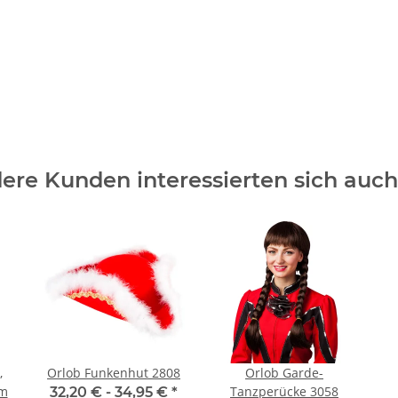
ere Kunden interessierten sich auch 
,
Orlob Funkenhut 2808
Orlob Garde-
cm
Tanzperücke 3058
32,20 € -
34,95 €
*