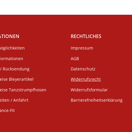
ATIONEN
RECHTLICHES
öglichkeiten
Impressum
formationen
AGB
/ Rücksendung
Datenschutz
eise Bleyerartikel
Widerrufsrecht
weise Tanzstrumpfhosen
Widerrufsformular
iten / Anfahrt
Barrierefreiheitserklärung
ance-Fit
r