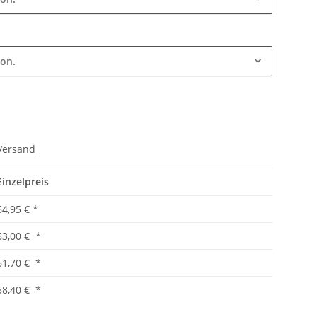
ion.
Versand
Einzelpreis
64,95 €
*
63,00 €
*
61,70 €
*
58,40 €
*