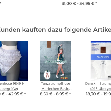
*
31,00 € -
34,95 €
*
unden kauften dazu folgende Artike
zenhose 9849-H
Tanzstrumpfhose
Danskin Strum
Übergröße)
Mariechen Basic,
4013 Übergr
Kinder- &
0 € -
42,95 €
*
8,50 € -
8,95 €
*
18,30 € -
19,
Erwachsenengrößen,
Toast