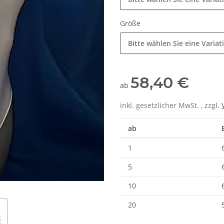
Größe
Bitte wählen Sie eine Variat
58,40 €
ab
inkl. gesetzlicher MwSt. , zzgl.
ab
1
5
10
20