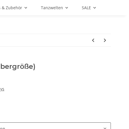
s & Zubehör
Tanzwelten
SALE
Übergröße)
dys
ion.