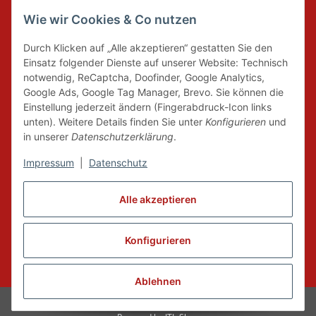
Wie wir Cookies & Co nutzen
DER GRÜNE PUNKT
Durch Klicken auf „Alle akzeptieren“ gestatten Sie den
Wir tragen Verantwortung und erfüllen unsere
Einsatz folgender Dienste auf unserer Website: Technisch
Pflichten zur Systembeteiligung nach dem
notwendig, ReCaptcha, Doofinder, Google Analytics,
Verpackungsgesetz.
Google Ads, Google Tag Manager, Brevo. Sie können die
Einstellung jederzeit ändern (Fingerabdruck-Icon links
unten). Weitere Details finden Sie unter
Konfigurieren
und
FAIRCOMMERCE
in unserer
Datenschutzerklärung
.
Impressum
|
Datenschutz
Wir sind seit 04.12.2015 Mitglied der Initiative
Alle akzeptieren
"FairCommerce".
Konfigurieren
Vertrag widerrufen
* Alle Preise inkl. gesetzlicher MwSt., zzgl.
Versand
Ablehnen
© Dance-Fit by Tanz und Event