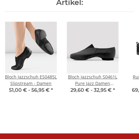
Artikel:
Bloch Jazzschuh ES0485L
Bloch Jazzschuh S0461L
Ru
Slipstream - Damen
Pure Jazz Damen
schwarz
51,00 € -
56,95 €
*
29,60 € -
32,95 €
*
69