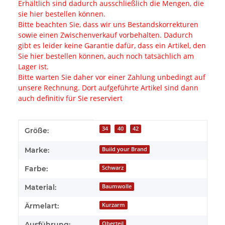
Erhältlich sind dadurch ausschließlich die Mengen, die
sie hier bestellen können.
Bitte beachten Sie, dass wir uns Bestandskorrekturen
sowie einen Zwischenverkauf vorbehalten. Dadurch
gibt es leider keine Garantie dafür, dass ein Artikel, den
Sie hier bestellen können, auch noch tatsächlich am
Lager ist.
Bitte warten Sie daher vor einer Zahlung unbedingt auf
unsere Rechnung. Dort aufgeführte Artikel sind dann
auch definitiv für Sie reserviert
Produkteigenschaft
Wert
34
40
42
Größe:
Marke:
Build your Brand
Farbe:
Schwarz
Material:
Baumwolle
Ärmelart:
Kurzarm
Ausführung:
Oberteil